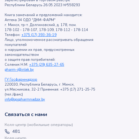
зарегистрирован в торговом реестре
Республики Беларусь 26.05.2023 №558293
Книга замечаний и предложений находится:
Аптека 34 ОДО "ДКМ-ФАРМ"
г. Минск, тр-т. Долгиновский, д. 178, пом.
178-102 - 178-107, 178-109, 178-112 - 178-114
Телефон:
+375 (17) 393-36-19
Лицо, уполномоченное рассматривать обращения
покупателей
о нарушении их прав, предусмотренных
законодательством
о защите прав потребителей:
Соленик Н.М.
+375 (29) 635-27-65
pharm-i@inlek.by
ГУ Госфармнадзор
220030, Республика Беларусь, г. Минск,
ул.Мясникова, 32-2 Приемная: +375 (17) 271-25-75
(тел./факс)
info@gospharmnadzor.by
Связаться с нами
Колл-центр (мобильные операторы)
481
Колл-центр