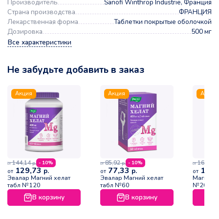
Производитель
Sanofi Winthrop Industrie, Франция
Страна производства
ФРАНЦИЯ
Лекарственная форма
Таблетки покрытые оболочкой
Дозировка
500 мг
Все характеристики
Не забудьте добавить в заказ
Акция
Акция
Акция
144,14
85,92
16,18
- 10%
- 10%
р.
р.
р.
от
от
от
129,73
77,33
14,5
р.
р.
от
от
от
Эвалар Магний хелат
Эвалар Магний хелат
Магнерот
табл №120
табл №60
№20
В корзину
В корзину