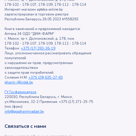
178-102 - 178-107, 178-109, 178-112 - 178-114
Интернет-магазин apteka-online.by
зарегистрирован в торговом реестре
Республики Беларусь 26.05.2023 №558293
Книга замечаний и предложений находится:
Аптека 34 ОДО "ДКМ-ФАРМ"
г. Минск, тр-т. Долгиновский, д. 178, пом.
178-102 - 178-107, 178-109, 178-112 - 178-114
Телефон:
+375 (17) 393-36-19
Лицо, уполномоченное рассматривать обращения
покупателей
о нарушении их прав, предусмотренных
законодательством
о защите прав потребителей:
Соленик Н.М.
+375 (29) 635-27-65
pharm-i@inlek.by
ГУ Госфармнадзор
220030, Республика Беларусь, г. Минск,
ул.Мясникова, 32-2 Приемная: +375 (17) 271-25-75
(тел./факс)
info@gospharmnadzor.by
Связаться с нами