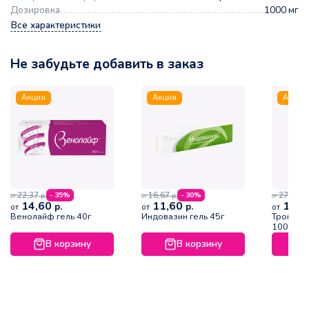
Дозировка
1000 мг
Все характеристики
Не забудьте добавить в заказ
Акция
Акция
Акция
22,37
16,67
27,79
- 35%
- 30%
р.
р.
р.
от
от
от
14,60
11,60
19,1
р.
р.
от
от
от
Венолайф гель 40г
Индовазин гель 45г
Троксев
100г
В корзину
В корзину