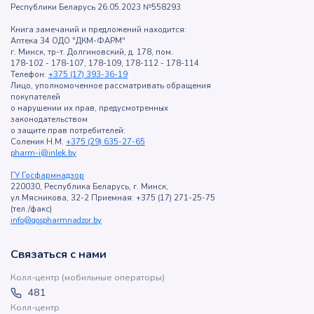
Республики Беларусь 26.05.2023 №558293
Книга замечаний и предложений находится:
Аптека 34 ОДО "ДКМ-ФАРМ"
г. Минск, тр-т. Долгиновский, д. 178, пом.
178-102 - 178-107, 178-109, 178-112 - 178-114
Телефон:
+375 (17) 393-36-19
Лицо, уполномоченное рассматривать обращения
покупателей
о нарушении их прав, предусмотренных
законодательством
о защите прав потребителей:
Соленик Н.М.
+375 (29) 635-27-65
pharm-i@inlek.by
ГУ Госфармнадзор
220030, Республика Беларусь, г. Минск,
ул.Мясникова, 32-2 Приемная: +375 (17) 271-25-75
(тел./факс)
info@gospharmnadzor.by
Связаться с нами
Колл-центр (мобильные операторы)
481
Колл-центр