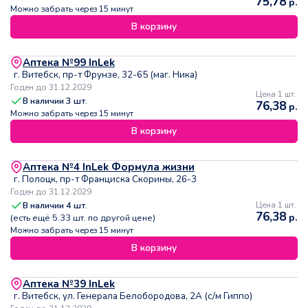
75,78
р.
Можно забрать через 15 минут
В корзину
Аптека №99 InLek
г. Витебск, пр-т Фрунзе, 32-65 (маг. Ника)
Годен до 31.12.2029
Цена 1 шт.
В наличии
3
шт.
76,38
р.
Можно забрать через 15 минут
В корзину
Аптека №4 InLek Формула жизни
г. Полоцк, пр-т Франциска Скорины, 26-3
Годен до 31.12.2029
В наличии
4
шт.
Цена 1 шт.
76,38
р.
(есть ещё
5.33
шт. по другой цене)
Можно забрать через 15 минут
В корзину
Аптека №39 InLek
г. Витебск, ул. Генерала Белобородова, 2А (с/м Гиппо)