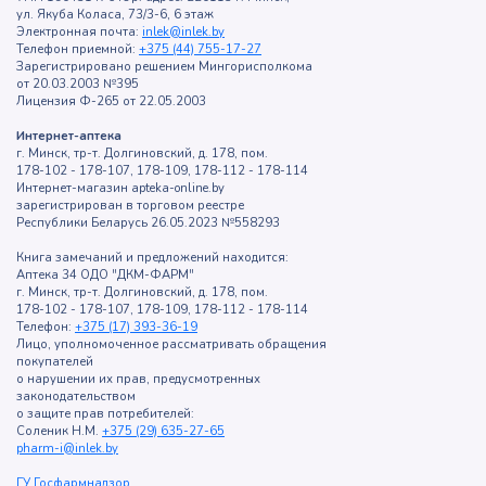
ул. Якуба Коласа, 73/3-6, 6 этаж
Электронная почта:
inlek@inlek.by
Телефон приемной:
+375 (44) 755-17-27
Зарегистрировано решением Мингорисполкома
от 20.03.2003 №395
Лицензия Ф-265 от 22.05.2003
Интернет-аптека
г. Минск, тр-т. Долгиновский, д. 178, пом.
178-102 - 178-107, 178-109, 178-112 - 178-114
Интернет-магазин apteka-online.by
зарегистрирован в торговом реестре
Республики Беларусь 26.05.2023 №558293
Книга замечаний и предложений находится:
Аптека 34 ОДО "ДКМ-ФАРМ"
г. Минск, тр-т. Долгиновский, д. 178, пом.
178-102 - 178-107, 178-109, 178-112 - 178-114
Телефон:
+375 (17) 393-36-19
Лицо, уполномоченное рассматривать обращения
покупателей
о нарушении их прав, предусмотренных
законодательством
о защите прав потребителей:
Соленик Н.М.
+375 (29) 635-27-65
pharm-i@inlek.by
ГУ Госфармнадзор