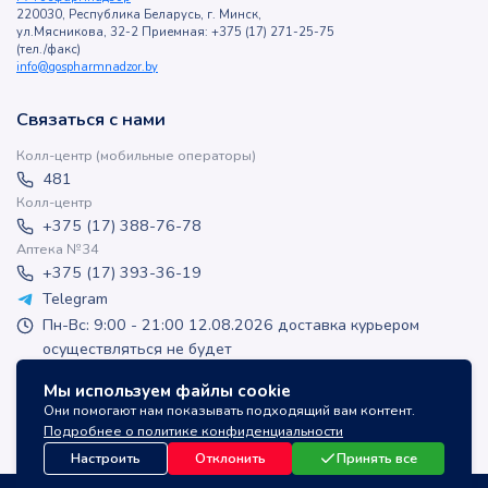
220030, Республика Беларусь, г. Минск,
ул.Мясникова, 32-2 Приемная: +375 (17) 271-25-75
(тел./факс)
info@gospharmnadzor.by
Связаться с нами
Колл-центр (мобильные операторы)
481
Колл-центр
+375 (17) 388-76-78
Аптека №34
+375 (17) 393-36-19
Telegram
Пн-Вс: 9:00 - 21:00 12.08.2026 доставка курьером
осуществляться не будет
apteka-online@inlek.by
Мы используем файлы cookie
inlek_apteka
Они помогают нам показывать подходящий вам контент.
inlek_apteka
Подробнее о политике конфиденциальности
Настроить
Отклонить
Принять все