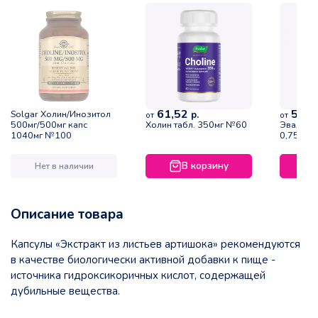
61,52
54,0
Solgar Холин/Инозитол
р.
от
от
500мг/500мг капс
Холин табл. 350мг №60
Эвалар 
1040мг №100
0,75г №
В корзину
Нет в наличии
Описание товара
Капсулы «Экстракт из листьев артишока» рекомендуются
в качестве биологически активной добавки к пище -
источника гидроксикоричных кислот, содержащей
дубильные вещества.