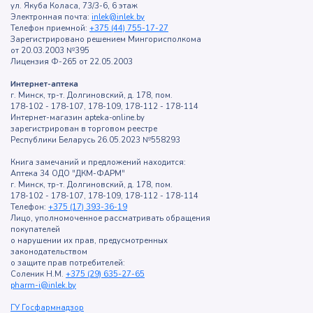
ул. Якуба Коласа, 73/3-6, 6 этаж
Электронная почта:
inlek@inlek.by
Телефон приемной:
+375 (44) 755-17-27
Зарегистрировано решением Мингорисполкома
от 20.03.2003 №395
Лицензия Ф-265 от 22.05.2003
Интернет-аптека
г. Минск, тр-т. Долгиновский, д. 178, пом.
178-102 - 178-107, 178-109, 178-112 - 178-114
Интернет-магазин apteka-online.by
зарегистрирован в торговом реестре
Республики Беларусь 26.05.2023 №558293
Книга замечаний и предложений находится:
Аптека 34 ОДО "ДКМ-ФАРМ"
г. Минск, тр-т. Долгиновский, д. 178, пом.
178-102 - 178-107, 178-109, 178-112 - 178-114
Телефон:
+375 (17) 393-36-19
Лицо, уполномоченное рассматривать обращения
покупателей
о нарушении их прав, предусмотренных
законодательством
о защите прав потребителей:
Соленик Н.М.
+375 (29) 635-27-65
pharm-i@inlek.by
ГУ Госфармнадзор