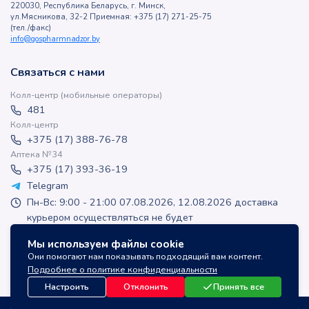
220030, Республика Беларусь, г. Минск,
ул.Мясникова, 32-2 Приемная: +375 (17) 271-25-75
(тел./факс)
info@gospharmnadzor.by
Связаться с нами
Колл-центр (мобильные операторы)
481
Колл-центр
+375 (17) 388-76-78
Аптека №34
+375 (17) 393-36-19
Telegram
Пн-Вс: 9:00 - 21:00 07.08.2026, 12.08.2026 доставка
курьером осуществляться не будет
apteka-online@inlek.by
Мы используем файлы cookie
inlek_apteka
Они помогают нам показывать подходящий вам контент.
inlek_apteka
Подробнее о политике конфиденциальности
Настроить
Отклонить
Принять все