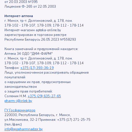
от 20.03.2003 №395
Лицензия Ф-265 от 22.05.2003
Интернет-аптека
г. Минск, тр-т. Долгиновский, д. 178, пом.
178-102 - 178-107, 178-109, 178-112 - 178-114
Интернет-магазин apteka-online.by
зарегистрирован в торговом реестре
Республики Беларусь 26.05.2023 №558293
Книга замечаний и предложений находится:
Аптека 34 ОДО "ДКМ-ФАРМ"
г. Минск, тр-т. Долгиновский, д. 178, пом.
178-102 - 178-107, 178-109, 178-112 - 178-114
Телефон:
+375 (17) 393-36-19
Лицо, уполномоченное рассматривать обращения
покупателей
о нарушении их прав, предусмотренных
законодательством
о защите прав потребителей:
Соленик Н.М.
+375 (29) 635-27-65
pharm-i@inlek.by
ГУ Госфармнадзор
220030, Республика Беларусь, г. Минск,
ул.Мясникова, 32-2 Приемная: +375 (17) 271-25-75
(тел./факс)
info@gospharmnadzor.by