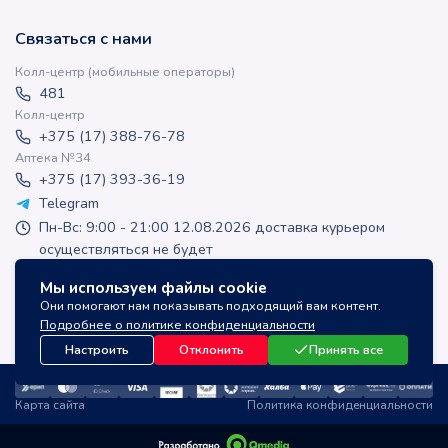
Связаться с нами
Колл-центр (мобильные операторы)
481
Колл-центр
+375 (17) 388-76-78
Аптека №34
+375 (17) 393-36-19
Telegram
Пн-Вс: 9:00 - 21:00 12.08.2026 доставка курьером
осуществляться не будет
apteka-online@inlek.by
Мы используем файлы cookie
inlek_apteka
Они помогают нам показывать подходящий вам контент.
inlek_apteka
Подробнее о политике конфиденциальности
Настроить
Отклонить
Принять все
Карта сайта
Политика конфиденциальности