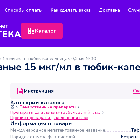
Способы оплаты
Как сделать заказ
Доставка
Служ
Каталог
е 15 мкг/мл в тюбик-капельницах 0,3 мл №30
зные 15 мкг/мл в тюбик-кап
Инструкция
Ск
Категории каталога
Лекарственные препараты
Препараты для лечения заболеваний глаз
Прочие препараты для лечения глаз
Информация о товаре
Международное непатентованное название
Таф
Порядок отпуска фактический
Безреце