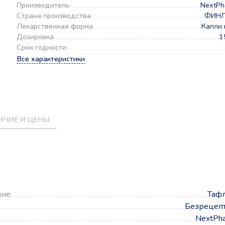
Производитель
NextPh
Страна производства
ФИН
Лекарственная форма
Капли 
Дозировка
1
Срок годности
Все характеристики
ИЧИЕ И ЦЕНЫ
а
ние
Таф
Безрецеп
NextPh