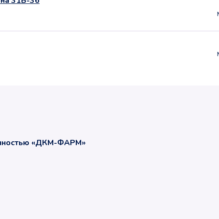
ина 31Б-36
енностью «ДКМ-ФАРМ»