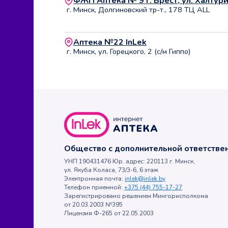
ФЖП Аптека № 9 г. Брест, ул. Халтур
г. Минск, Долгиновский тр-т., 178 ТЦ ALL
Аптека №22 InLek
г. Минск, ул. Горецкого, 2 (с/м Гиппо)
Общество с дополнительной ответств
УНП 190431476 Юр. адрес: 220113 г. Минск,
ул. Якуба Коласа, 73/3-6, 6 этаж
Электронная почта:
inlek@inlek.by
Телефон приемной:
+375 (44) 755-17-27
Зарегистрировано решением Мингорисполкома
от 20.03.2003 №395
Лицензия Ф-265 от 22.05.2003