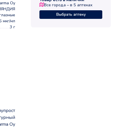
arma Oy
Все города – в
5
аптеках
ЛЯНДИЯ
Выбрать аптеку
глазные
5 мкг/мл
3 г
лупрост
турный
arma Oy