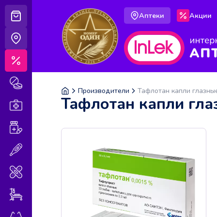
Аптеки
Акции
Корзина
Аптеки
Акции
Лекарственные препараты
Производители
Тафлотан капли глазны
Тафлотан капли гла
Аптечка
Витамины и БАДы
Медицинская техника
Медицинские изделия
Уход за больными
Оптика