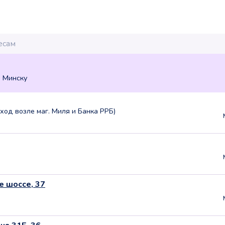
о Минску
, вход возле маг. Миля и Банка РРБ)
е шоссе, 37