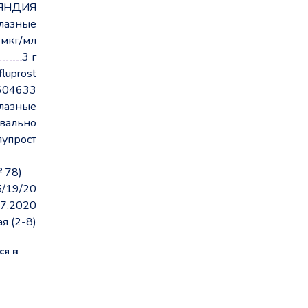
ЯНДИЯ
глазные
 мкг/мл
3 г
fluprost
604633
глазные
вально
лупрост
 78)
5/19/20
07.2020
я (2-8)
ся в