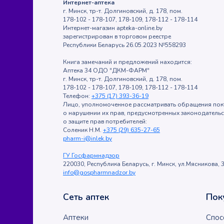
Интернет-аптека
г. Минск, тр-т. Долгиновский, д. 178, пом.
178-102 - 178-107, 178-109, 178-112 - 178-114
Интернет-магазин apteka-online.by
зарегистрирован в торговом реестре
Республики Беларусь 26.05.2023 №558293
Книга замечаний и предложений находится:
Аптека 34 ОДО "ДКМ-ФАРМ"
г. Минск, тр-т. Долгиновский, д. 178, пом.
178-102 - 178-107, 178-109, 178-112 - 178-114
Телефон:
+375 (17) 393-36-19
Лицо, уполномоченное рассматривать обращения пок
о нарушении их прав, предусмотренных законодатель
о защите прав потребителей:
Соленик Н.М.
+375 (29) 635-27-65
pharm-i@inlek.by
ГУ Госфармнадзор
220030, Республика Беларусь, г. Минск, ул.Мясникова, 3
info@gospharmnadzor.by
Сеть аптек
Пок
Аптеки
Спос