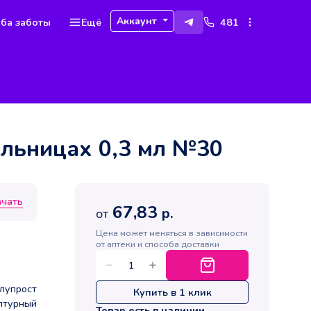
Аккаунт
ба заботы
Ещё
481
ельницах 0,3 мл №30
ачать
67,83
р.
от
Цена может меняться в зависимости
от аптеки и способа доставки
лупрост
Купить в 1 клик
птурный
Товар есть в наличии