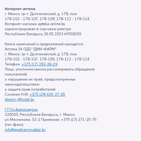
Интернет-аптека
г. Минск, тр-т. Долгиновский, д. 178, пом.
178-102 - 178-107, 178-109, 178-112 - 178-114
Интернет-магазин apteka-online.by
зарегистрирован в торговом реестре
Республики Беларусь 26.05.2023 №558293
Книга замечаний и предложений находится:
Аптека 34 ОДО "ДКМ-ФАРМ"
г. Минск, тр-т. Долгиновский, д. 178, пом.
178-102 - 178-107, 178-109, 178-112 - 178-114
Телефон:
+375 (17) 393-36-19
Лицо, уполномоченное рассматривать обращения
покупателей
о нарушении их прав, предусмотренных
законодательством
о защите прав потребителей:
Соленик Н.М.
+375 (29) 635-27-65
pharm-i@inlek.by
ГУ Госфармнадзор
220030, Республика Беларусь, г. Минск,
ул.Мясникова, 32-2 Приемная: +375 (17) 271-25-75
(тел./факс)
info@gospharmnadzor.by