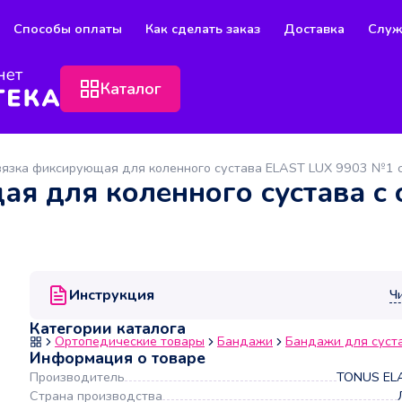
Способы оплаты
Как сделать заказ
Доставка
Служ
Каталог
язка фиксирующая для коленного сустава ELAST LUX 9903 №1 c
я для коленного сустава c
Инструкция
Ч
Категории каталога
Ортопедические товары
Бандажи
Бандажи для суст
Информация о товаре
Производитель
TONUS ELA
Страна производства