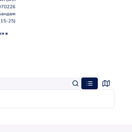
070226
Бандаж
(15-25)
ся в