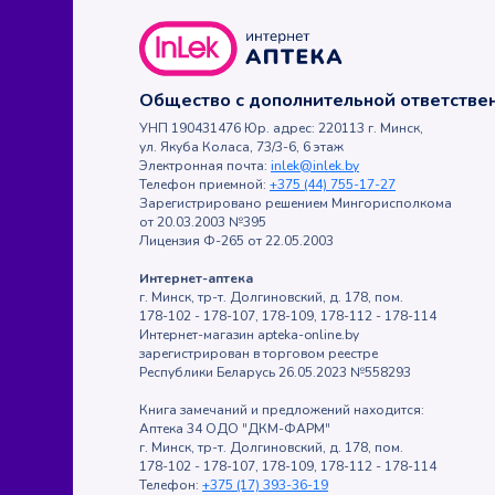
Общество с дополнительной ответств
УНП 190431476 Юр. адрес: 220113 г. Минск,
ул. Якуба Коласа, 73/3-6, 6 этаж
Электронная почта:
inlek@inlek.by
Телефон приемной:
+375 (44) 755-17-27
Зарегистрировано решением Мингорисполкома
от 20.03.2003 №395
Лицензия Ф-265 от 22.05.2003
Интернет-аптека
г. Минск, тр-т. Долгиновский, д. 178, пом.
178-102 - 178-107, 178-109, 178-112 - 178-114
Интернет-магазин apteka-online.by
зарегистрирован в торговом реестре
Республики Беларусь 26.05.2023 №558293
Книга замечаний и предложений находится:
Аптека 34 ОДО "ДКМ-ФАРМ"
г. Минск, тр-т. Долгиновский, д. 178, пом.
178-102 - 178-107, 178-109, 178-112 - 178-114
Телефон:
+375 (17) 393-36-19