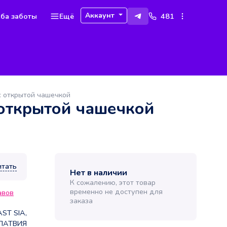
Аккаунт
ба заботы
Ещё
481
 открытой чашечкой
 открытой чашечкой
итать
Нет в наличии
К сожалению, этот товар
временно не доступен для
авов
заказа
ST SIA,
ЛАТВИЯ