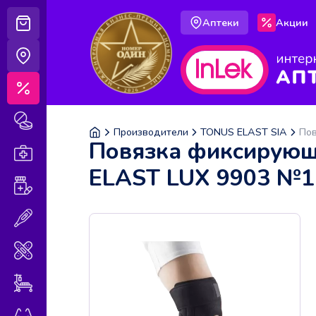
Аптеки
Акции
Корзина
Аптеки
Акции
Лекарственные препараты
Производители
TONUS ELAST SIA
Пов
Повязка фиксирующа
Аптечка
ELAST LUX 9903 №1
Витамины и БАДы
Медицинская техника
Медицинские изделия
Уход за больными
Оптика