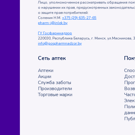
Лицо, уполномоченное рассматривать обращения пок
о нарушении их прав, предусмотренных законодатель
о защите прав потребителей:
Соленик Н.М.
+375 (29) 635-27-65
pharm-i@inlek.by
ГУ Госфармнадзор
220030, Республика Беларусь, г. Минск, ул.Мясникова, 3
info@gospharmnadzor.by
Сеть аптек
Пок
Аптеки
Спос
Акции
Дост
Служба заботы
Прог
Производители
Возв
Торговые марки
Част
Элек
Поли
данн
Публ