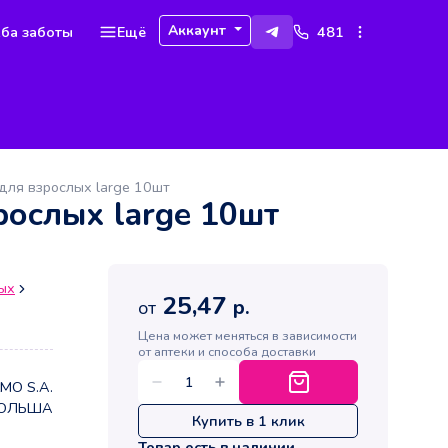
Аккаунт
ба заботы
Ещё
481
 для взрослых large 10шт
рослых large 10шт
ых
25,47
р.
от
Цена может меняться в зависимости
от аптеки и способа доставки
MO S.A.
ОЛЬША
Купить в 1 клик
Товар есть в наличии