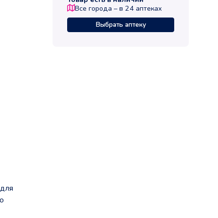
Все города – в
24
аптеках
Выбрать аптеку
 для
о