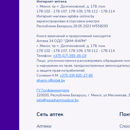
Интернет-аптека
г. Минск, тр-т. Долгиновский, д. 178, пом.
178-102 - 178-107, 178-109, 178-112 - 178-114
Интернет-магазин apteka-online.by
зарегистрирован в торговом реестре
Республики Беларусь 26.05.2023 №558293
Книга замечаний и предложений находится:
Аптека 34 ОДО "ДКМ-ФАРМ"
г. Минск, тр-т. Долгиновский, д. 178, пом.
178-102 - 178-107, 178-109, 178-112 - 178-114
Телефон:
+375 (17) 393-36-19
Лицо, уполномоченное рассматривать обращения пок
о нарушении их прав, предусмотренных законодатель
о защите прав потребителей:
Соленик Н.М.
+375 (29) 635-27-65
pharm-i@inlek.by
ГУ Госфармнадзор
220030, Республика Беларусь, г. Минск, ул.Мясникова, 3
info@gospharmnadzor.by
Сеть аптек
Пок
Аптеки
Спос