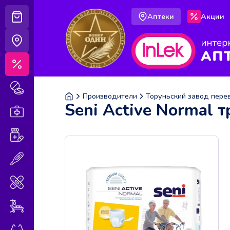
Аптеки
Акции
Корзина
Аптеки
Акции
Лекарственные препараты
Производители
Торуньский завод пере
Seni Active Normal 
Аптечка
Витамины и БАДы
Медицинская техника
Медицинские изделия
Уход за больными
Оптика