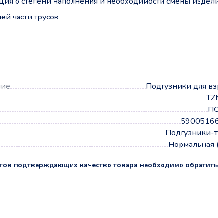
ия о степени наполнения и необходимости смены издел
ей части трусов
а
ние
Подгузники для в
TZ
П
5900516
Подгузники-т
Нормальная 
тов подтверждающих качество товара необходимо обратить