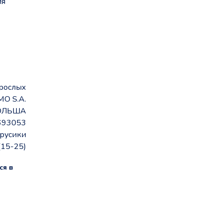
ия
зрослых
MO S.A.
ОЛЬША
693053
русики
(15-25)
ся в