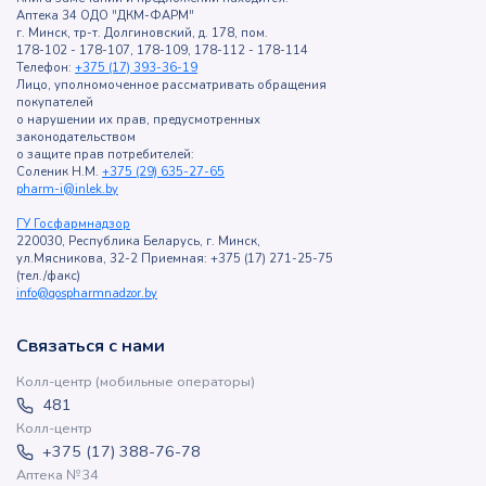
Аптека 34 ОДО "ДКМ-ФАРМ"
г. Минск, тр-т. Долгиновский, д. 178, пом.
178-102 - 178-107, 178-109, 178-112 - 178-114
Телефон:
+375 (17) 393-36-19
Лицо, уполномоченное рассматривать обращения
покупателей
о нарушении их прав, предусмотренных
законодательством
о защите прав потребителей:
Соленик Н.М.
+375 (29) 635-27-65
pharm-i@inlek.by
ГУ Госфармнадзор
220030, Республика Беларусь, г. Минск,
ул.Мясникова, 32-2 Приемная: +375 (17) 271-25-75
(тел./факс)
info@gospharmnadzor.by
Связаться с нами
Колл-центр (мобильные операторы)
481
Колл-центр
+375 (17) 388-76-78
Аптека №34