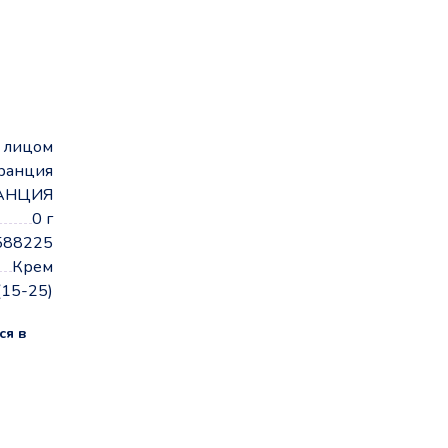
а лицом
Франция
АНЦИЯ
0 г
588225
Крем
(15-25)
ся в