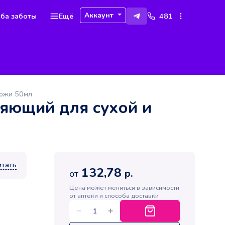
Аккаунт
ба заботы
Ещё
481
кожи 50мл
няющий для сухой и
итать
132,78
р.
от
Цена может меняться в зависимости
от аптеки и способа доставки