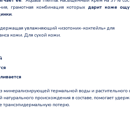
ягчает ее
. Aqualia Thermal насыщенный крем на 97% сос
ния, грамотная комбинация которых
дарит коже ощ
щинки
.
 содержащая увлажняющий «изотоник-коктейль» для
нса кожи. Для сухой кожи.
й
тся
вливается
из минерализирующей термальной воды и растительного 
ой натурального происхождения в составе, помогает удерж
ее трансэпидермальную потерю.