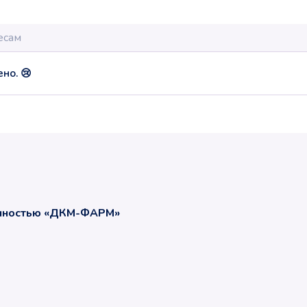
но. 😢
енностью «ДКМ-ФАРМ»