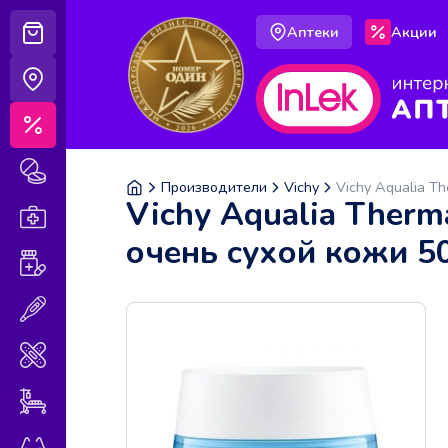
Аптеки
Акции
Корзина
Аптеки
Акции
Лекарственные препараты
Производители
Vichy
Vichy Aqualia 
Vichy Aqualia Ther
Аптечка
очень сухой кожи 5
Витамины и БАДы
Медицинская техника
Медицинские изделия
Уход за больными
Оптика