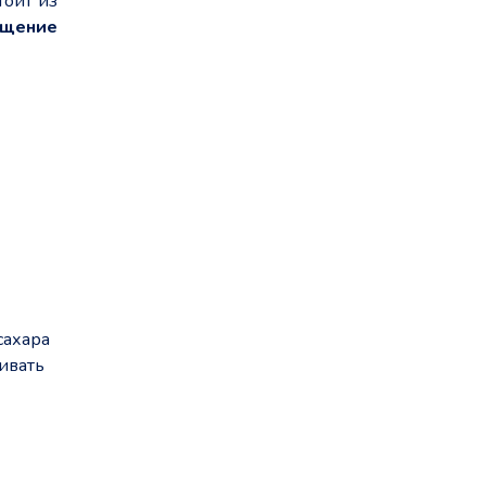
тоит из
ущение
сахара
ивать