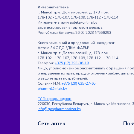
Интернет-аптека
г. Минск, тр-т. Долгиновский, д. 178, пом.
178-102 - 178-107, 178-109, 178-112 - 178-114
Интернет-магазин apteka-online.by
зарегистрирован в торговом реестре
Республики Беларусь 26.05.2023 №558293
Книга замечаний и предложений находится:
Аптека 34 ОДО "ДКМ-ФАРМ"
г. Минск, тр-т. Долгиновский, д. 178, пом.
178-102 - 178-107, 178-109, 178-112 - 178-114
Телефон:
+375 (17) 393-36-19
Лицо, уполномоченное рассматривать обращения пок
о нарушении их прав, предусмотренных законодатель
о защите прав потребителей:
Соленик Н.М.
+375 (29) 635-27-65
pharm-i@inlek.by
ГУ Госфармнадзор
220030, Республика Беларусь, г. Минск, ул.Мясникова, 3
info@gospharmnadzor.by
Сеть аптек
Пок