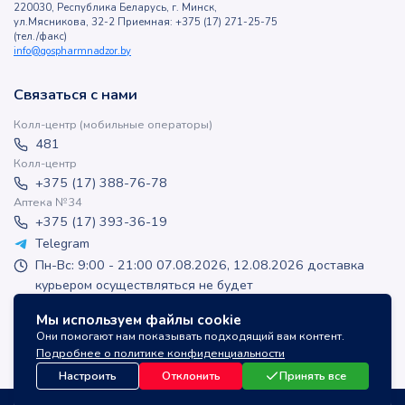
220030, Республика Беларусь, г. Минск,
ул.Мясникова, 32-2 Приемная: +375 (17) 271-25-75
(тел./факс)
info@gospharmnadzor.by
Связаться с нами
Колл-центр (мобильные операторы)
481
Колл-центр
+375 (17) 388-76-78
Аптека №34
+375 (17) 393-36-19
Telegram
Пн-Вс: 9:00 - 21:00 07.08.2026, 12.08.2026 доставка
курьером осуществляться не будет
apteka-online@inlek.by
Мы используем файлы cookie
inlek_apteka
Они помогают нам показывать подходящий вам контент.
inlek_apteka
Подробнее о политике конфиденциальности
Настроить
Отклонить
Принять все