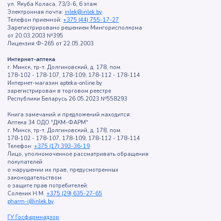
ул. Якуба Коласа, 73/3-6, 6 этаж
Электронная почта:
inlek@inlek.by
Телефон приемной:
+375 (44) 755-17-27
Зарегистрировано решением Мингорисполкома
от 20.03.2003 №395
Лицензия Ф-265 от 22.05.2003
Интернет-аптека
г. Минск, тр-т. Долгиновский, д. 178, пом.
178-102 - 178-107, 178-109, 178-112 - 178-114
Интернет-магазин apteka-online.by
зарегистрирован в торговом реестре
Республики Беларусь 26.05.2023 №558293
Книга замечаний и предложений находится:
Аптека 34 ОДО "ДКМ-ФАРМ"
г. Минск, тр-т. Долгиновский, д. 178, пом.
178-102 - 178-107, 178-109, 178-112 - 178-114
Телефон:
+375 (17) 393-36-19
Лицо, уполномоченное рассматривать обращения
покупателей
о нарушении их прав, предусмотренных
законодательством
о защите прав потребителей:
Соленик Н.М.
+375 (29) 635-27-65
pharm-i@inlek.by
ГУ Госфармнадзор