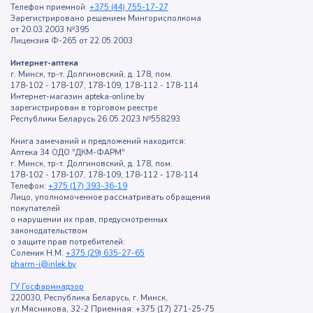
Телефон приемной:
+375 (44) 755-17-27
Зарегистрировано решением Мингорисполкома
от 20.03.2003 №395
Лицензия Ф-265 от 22.05.2003
Интернет-аптека
г. Минск, тр-т. Долгиновский, д. 178, пом.
178-102 - 178-107, 178-109, 178-112 - 178-114
Интернет-магазин apteka-online.by
зарегистрирован в торговом реестре
Республики Беларусь 26.05.2023 №558293
Книга замечаний и предложений находится:
Аптека 34 ОДО "ДКМ-ФАРМ"
г. Минск, тр-т. Долгиновский, д. 178, пом.
178-102 - 178-107, 178-109, 178-112 - 178-114
Телефон:
+375 (17) 393-36-19
Лицо, уполномоченное рассматривать обращения
покупателей
о нарушении их прав, предусмотренных
законодательством
о защите прав потребителей:
Соленик Н.М.
+375 (29) 635-27-65
pharm-i@inlek.by
ГУ Госфармнадзор
220030, Республика Беларусь, г. Минск,
ул.Мясникова, 32-2 Приемная: +375 (17) 271-25-75