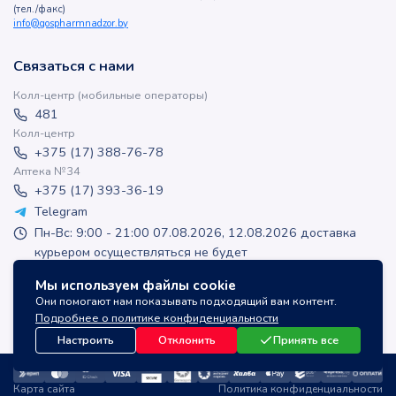
(тел./факс)
info@gospharmnadzor.by
Связаться с нами
Колл-центр (мобильные операторы)
481
Колл-центр
+375 (17) 388-76-78
Аптека №34
+375 (17) 393-36-19
Telegram
Пн-Вс: 9:00 - 21:00 07.08.2026, 12.08.2026 доставка
курьером осуществляться не будет
apteka-online@inlek.by
Мы используем файлы cookie
inlek_apteka
Они помогают нам показывать подходящий вам контент.
inlek_apteka
Подробнее о политике конфиденциальности
Настроить
Отклонить
Принять все
Карта сайта
Политика конфиденциальности