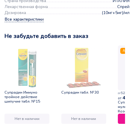
Страна производства
ИТАЛИЯ
Лекарственная форма
Спрей
Дозировка
(10мг+5мг)/мл
Все характеристики
Не забудьте добавить в заказ
Акция
Супрадин Иммуно
Супрадин табл. №30
52,00
р.
от
тройное действие
46,8
от
шипучие табл. №15
Супради
мультиви
Коэнзим
туба №1
Нет в наличии
Нет в наличии