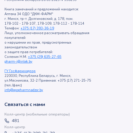
Книга замечаний и предложений находится:
Аптека 34 ОДО "ДКМ-ФАРМ"
г. Минск, тр-т. Долгиновский, д. 178, пом.
178-102 - 178-107, 178-109, 178-112 - 178-114
Телефон:
+375 (17) 393-36-19
Лицо, уполномоченное рассматривать обращения
покупателей
о нарушении их прав, предусмотренных
законодательством
о защите прав потребителей:
Соленик Н.М.
+375 (29) 635-27-65
pharm-i@inlek.by
ГУ Госфармнадзор
220030, Республика Беларусь, г. Минск,
ул.Мясникова, 32-2 Приемная: +375 (17) 271-25-75
(тел./факс)
info@gospharmnadzor.by
Связаться с нами
Колл-центр (мобильные операторы)
481
Колл-центр