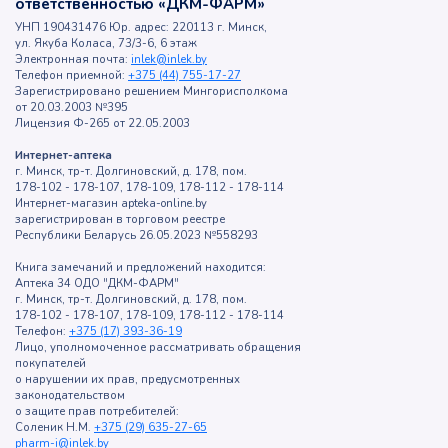
ответственностью «ДКМ-ФАРМ»
УНП 190431476 Юр. адрес: 220113 г. Минск,
ул. Якуба Коласа, 73/3-6, 6 этаж
Электронная почта:
inlek@inlek.by
Телефон приемной:
+375 (44) 755-17-27
Зарегистрировано решением Мингорисполкома
от 20.03.2003 №395
Лицензия Ф-265 от 22.05.2003
Интернет-аптека
г. Минск, тр-т. Долгиновский, д. 178, пом.
178-102 - 178-107, 178-109, 178-112 - 178-114
Интернет-магазин apteka-online.by
зарегистрирован в торговом реестре
Республики Беларусь 26.05.2023 №558293
Книга замечаний и предложений находится:
Аптека 34 ОДО "ДКМ-ФАРМ"
г. Минск, тр-т. Долгиновский, д. 178, пом.
178-102 - 178-107, 178-109, 178-112 - 178-114
Телефон:
+375 (17) 393-36-19
Лицо, уполномоченное рассматривать обращения
покупателей
о нарушении их прав, предусмотренных
законодательством
о защите прав потребителей:
Соленик Н.М.
+375 (29) 635-27-65
pharm-i@inlek.by