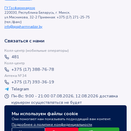
ГУ Госфармнадзор
220030, Республика Беларусь, г. Минск,
ул.Мясникова, 32-2 Приемная: +375 (17) 271-25-75
(тел./факс)
info@gospharmnadzor.by
Связаться с нами
Колл-центр (мобильные операторы)
481
Колл-центр
+375 (17) 388-76-78
Аптека №34
+375 (17) 393-36-19
Telegram
Пн-Вс: 9:00 - 21:00 07.08.2026, 12.08.2026 доставка
курьером осуществляться не будет
apteka-online@inlek.by
Мы используем файлы cookie
inlek_apteka
Они помогают нам показывать подходящий вам контент.
inlek_apteka
Подробнее о политике конфиденциальности