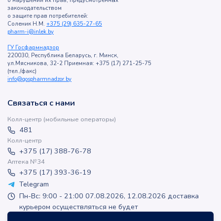
о нарушении их прав, предусмотренных
законодательством
о защите прав потребителей:
Соленик Н.М.
+375 (29) 635-27-65
pharm-i@inlek.by
ГУ Госфармнадзор
220030, Республика Беларусь, г. Минск,
ул.Мясникова, 32-2 Приемная: +375 (17) 271-25-75
(тел./факс)
info@gospharmnadzor.by
Связаться с нами
Колл-центр (мобильные операторы)
481
Колл-центр
+375 (17) 388-76-78
Аптека №34
+375 (17) 393-36-19
Telegram
Пн-Вс: 9:00 - 21:00 07.08.2026, 12.08.2026 доставка
курьером осуществляться не будет
apteka-online@inlek.by