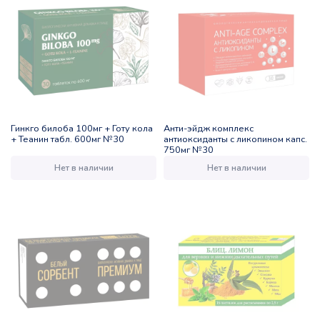
Гинкго билоба 100мг + Готу кола
Анти-эйдж комплекс
+ Теанин табл. 600мг №30
антиоксиданты с ликопином капс.
750мг №30
Нет в наличии
Нет в наличии