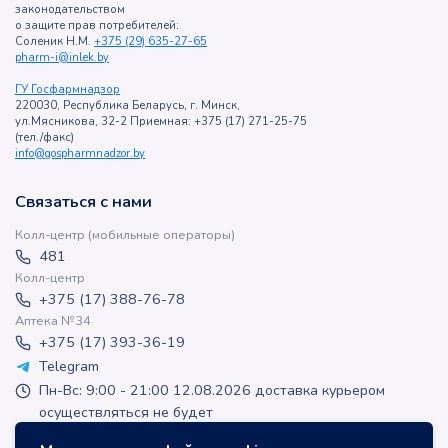
законодательством
о защите прав потребителей:
Соленик Н.М.
+375 (29) 635-27-65
pharm-i@inlek.by
ГУ Госфармнадзор
220030, Республика Беларусь, г. Минск,
ул.Мясникова, 32-2 Приемная: +375 (17) 271-25-75
(тел./факс)
info@gospharmnadzor.by
Связаться с нами
Колл-центр (мобильные операторы)
481
Колл-центр
+375 (17) 388-76-78
Аптека №34
+375 (17) 393-36-19
Telegram
Пн-Вс: 9:00 - 21:00 12.08.2026 доставка курьером
осуществляться не будет
apteka-online@inlek.by