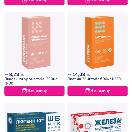
– все стадии производства соответствуют требованиям
стандарта HACCP и Технического регламента
Таможенного союза 021/2011 «О безопасности пищевой
продукции», что обеспечивает соблюдение всех
параметров производственного процесса;
8,28
14,08
р.
р.
от
от
Пиколинат хрома табл. 200мг
Лютеин 20мг табл 600мг №30
№30
В корзину
В корзину