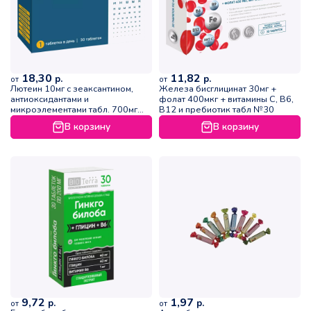
18,30
11,82
р.
р.
от
от
Лютеин 10мг с зеаксантином,
Железа бисглицинат 30мг +
антиоксидантами и
фолат 400мкг + витамины С, В6,
микроэлементами табл. 700мг
В12 и пребиотик табл №30
№30
В корзину
В корзину
9,72
1,97
р.
р.
от
от