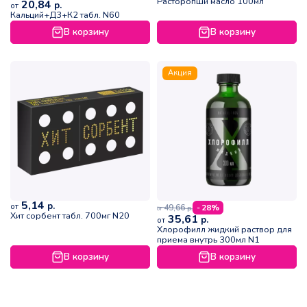
Расторопши масло 100мл
20,84
р.
от
Кальций+Д3+К2 табл. N60
В корзину
В корзину
Акция
5,14
р.
от
49,66
- 28%
р.
от
Хит сорбент табл. 700мг N20
35,61
р.
от
Хлорофилл жидкий раствор для
приема внутрь 300мл N1
В корзину
В корзину