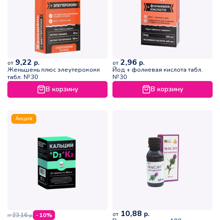
9,22
2,96
р.
р.
от
от
Женьшень плюс элеутерококк
Йод + фолиевая кислота табл.
табл. №30
№30
В корзину
В корзину
Акция
10,88
р.
от
23,16
- 10%
р.
от