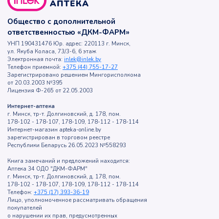
Общество с дополнительной
ответственностью «ДКМ-ФАРМ»
УНП 190431476 Юр. адрес: 220113 г. Минск,
ул. Якуба Коласа, 73/3-6, 6 этаж
Электронная почта:
inlek@inlek.by
Телефон приемной:
+375 (44) 755-17-27
Зарегистрировано решением Мингорисполкома
от 20.03.2003 №395
Лицензия Ф-265 от 22.05.2003
Интернет-аптека
г. Минск, тр-т. Долгиновский, д. 178, пом.
178-102 - 178-107, 178-109, 178-112 - 178-114
Интернет-магазин apteka-online.by
зарегистрирован в торговом реестре
Республики Беларусь 26.05.2023 №558293
Книга замечаний и предложений находится:
Аптека 34 ОДО "ДКМ-ФАРМ"
г. Минск, тр-т. Долгиновский, д. 178, пом.
178-102 - 178-107, 178-109, 178-112 - 178-114
Телефон:
+375 (17) 393-36-19
Лицо, уполномоченное рассматривать обращения
покупателей
о нарушении их прав, предусмотренных