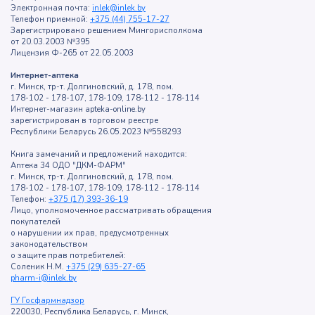
Электронная почта:
inlek@inlek.by
Телефон приемной:
+375 (44) 755-17-27
Зарегистрировано решением Мингорисполкома
от 20.03.2003 №395
Лицензия Ф-265 от 22.05.2003
Интернет-аптека
г. Минск, тр-т. Долгиновский, д. 178, пом.
178-102 - 178-107, 178-109, 178-112 - 178-114
Интернет-магазин apteka-online.by
зарегистрирован в торговом реестре
Республики Беларусь 26.05.2023 №558293
Книга замечаний и предложений находится:
Аптека 34 ОДО "ДКМ-ФАРМ"
г. Минск, тр-т. Долгиновский, д. 178, пом.
178-102 - 178-107, 178-109, 178-112 - 178-114
Телефон:
+375 (17) 393-36-19
Лицо, уполномоченное рассматривать обращения
покупателей
о нарушении их прав, предусмотренных
законодательством
о защите прав потребителей:
Соленик Н.М.
+375 (29) 635-27-65
pharm-i@inlek.by
ГУ Госфармнадзор
220030, Республика Беларусь, г. Минск,