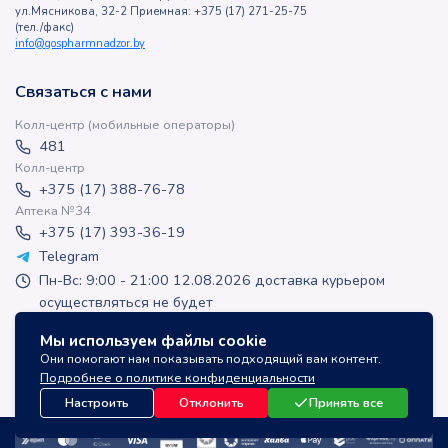
ул.Мясникова, 32-2 Приемная: +375 (17) 271-25-75
(тел./факс)
info@gospharmnadzor.by
Связаться с нами
Колл-центр (мобильные операторы)
481
Колл-центр
+375 (17) 388-76-78
Аптека №34
+375 (17) 393-36-19
Telegram
Пн-Вс: 9:00 - 21:00 12.08.2026 доставка курьером
осуществляться не будет
apteka-online@inlek.by
Мы используем файлы cookie
inlek_apteka
Они помогают нам показывать подходящий вам контент.
inlek_apteka
Подробнее о политике конфиденциальности
Настроить
Отклонить
Принять все