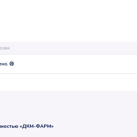
но. 😢
енностью «ДКМ-ФАРМ»