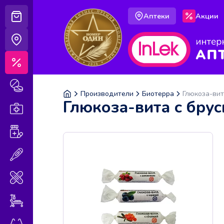
Аптеки
Акции
Корзина
Аптеки
Акции
Лекарственные препараты
Производители
Биотерра
Глюкоза-вит
Глюкоза-вита с бру
Аптечка
Витамины и БАДы
Медицинская техника
Медицинские изделия
Уход за больными
Оптика