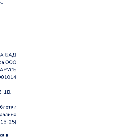
т-
 А БАД
ра ООО
АРУСЬ
001014
, 1В,
аблетки
рально
(15-25)
ся в