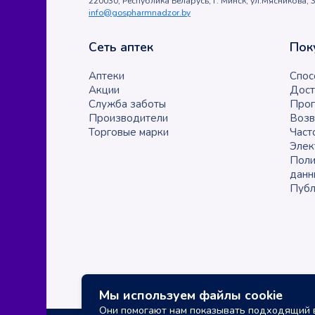
220030, Республика Беларусь, г. Минск, ул.Мясникова, 3
info@gospharmnadzor.by
Сеть аптек
Пок
Аптеки
Спос
Акции
Дост
Служба заботы
Прог
Производители
Возв
Торговые марки
Част
Элек
Поли
данн
Публ
Мы используем файлы cookie
Они помогают нам показывать подходящий в