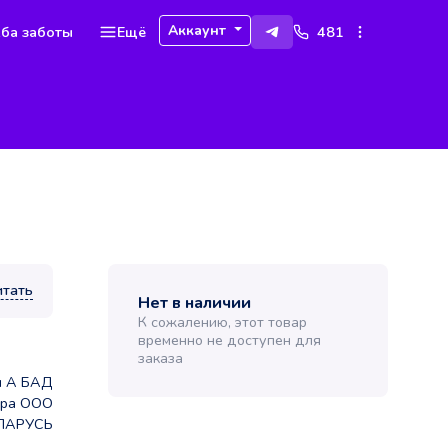
Аккаунт
ба заботы
Ещё
481
итать
Нет в наличии
К сожалению, этот товар
временно не доступен для
заказа
н А БАД
рра ООО
ЛАРУСЬ