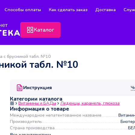
Способы оплаты
Как сделать заказ
Доставка
Служ
Каталог
а с брусникой табл. №10
сникой табл. №10
Инструкция
Ч
Категории каталога
Витамины и БАДы
Леденцы, карамель, глюкоза
Информация о товаре
Международное непатентованное название
Витами
Производитель
Биоте
Страна производства
БЕ
Все характеристики