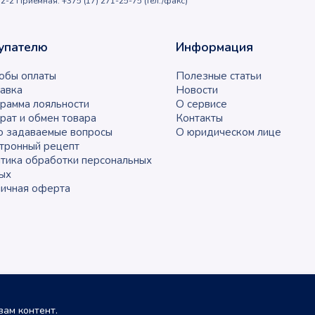
2-2 Приемная: +375 (17) 271-25-75 (тел./факс)
упателю
Информация
обы оплаты
Полезные статьи
авка
Новости
рамма лояльности
О сервисе
рат и обмен товара
Контакты
о задаваемые вопросы
О юридическом лице
тронный рецепт
тика обработки персональных
ых
ичная оферта
ам контент.