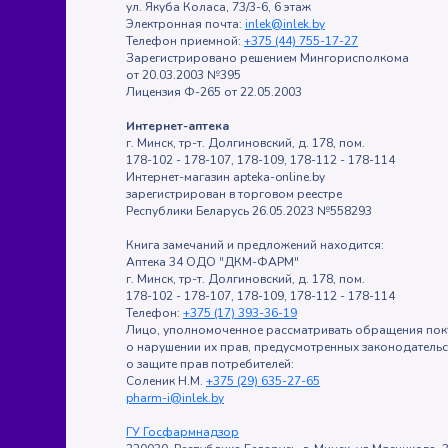
ул. Якуба Коласа, 73/3-6, 6 этаж
Электронная почта:
inlek@inlek.by
Телефон приемной:
+375 (44) 755-17-27
Зарегистрировано решением Мингорисполкома
от 20.03.2003 №395
Лицензия Ф-265 от 22.05.2003
Интернет-аптека
г. Минск, тр-т. Долгиновский, д. 178, пом.
178-102 - 178-107, 178-109, 178-112 - 178-114
Интернет-магазин apteka-online.by
зарегистрирован в торговом реестре
Республики Беларусь 26.05.2023 №558293
Книга замечаний и предложений находится:
Аптека 34 ОДО "ДКМ-ФАРМ"
г. Минск, тр-т. Долгиновский, д. 178, пом.
178-102 - 178-107, 178-109, 178-112 - 178-114
Телефон:
+375 (17) 393-36-19
Лицо, уполномоченное рассматривать обращения пок
о нарушении их прав, предусмотренных законодатель
о защите прав потребителей:
Соленик Н.М.
+375 (29) 635-27-65
pharm-i@inlek.by
ГУ Госфармнадзор