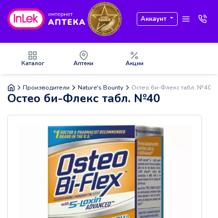
Аккаунт
Каталог
Аптеки
Акции
Производители
Nature's Bounty
Остео би-Флекс табл. №40
Остео би-Флекс табл. №40