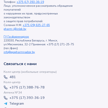
Телефон:
+375 (17) 393-36-19
Лицо, уполномоченное рассматривать обращения
покупателей
о нарушении их прав, предусмотренных
законодательством
о защите прав потребителей:
Соленик Н.М.
+375 (29) 635-27-65
pharm-i@inlek.by
ГУ Госфармнадзор
220030, Республика Беларусь, г. Минск,
ул.Мясникова, 32-2 Приемная: +375 (17) 271-25-75
(тел./факс)
info@gospharmnadzor.by
Связаться с нами
Колл-центр (мобильные операторы)
481
Колл-центр
+375 (17) 388-76-78
Аптека №34
+375 (17) 393-36-19
Telegram