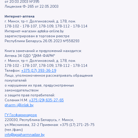
от 20.03.2003 №395
Лицензия Ф-265 от 22.05.2003
Интернет-аптека
г. Минск, тр-т. Долгиновский, д. 178, пом.
178-102 - 178-107, 178-109, 178-112 - 178-114
Интернет-магазин apteka-online.by
зарегистрирован в торговом реестре
Республики Беларусь 26.05.2023 №558293
Книга замечаний и предложений находится:
Аптека 34 ОДО "ДКМ-ФАРМ"
г. Минск, тр-т. Долгиновский, д. 178, пом.
178-102 - 178-107, 178-109, 178-112 - 178-114
Телефон:
+375 (17) 393-36-19
Лицо, уполномоченное рассматривать обращения
покупателей
о нарушении их прав, предусмотренных
законодательством
о защите прав потребителей:
Соленик Н.М.
+375 (29) 635-27-65
pharm-i@inlek.by
ГУ Госфармнадзор
220030, Республика Беларусь, г. Минск,
ул.Мясникова, 32-2 Приемная: +375 (17) 271-25-75
(тел./факс)
info@gospharmnadzor.by