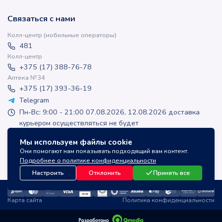
Связаться с нами
Колл-центр (мобильные операторы)
481
Колл-центр
+375 (17) 388-76-78
Аптека №34
+375 (17) 393-36-19
Telegram
Пн-Вс: 9:00 - 21:00 07.08.2026, 12.08.2026 доставка
курьером осуществляться не будет
apteka-online@inlek.by
Мы используем файлы cookie
inlek_apteka
Они помогают нам показывать подходящий вам контент.
inlek_apteka
Подробнее о политике конфиденциальности
Настроить
Отклонить
Принять все
Карта сайта
Политика конфиденциальности