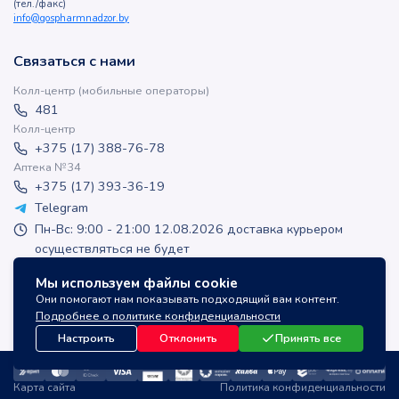
(тел./факс)
info@gospharmnadzor.by
Связаться с нами
Колл-центр (мобильные операторы)
481
Колл-центр
+375 (17) 388-76-78
Аптека №34
+375 (17) 393-36-19
Telegram
Пн-Вс: 9:00 - 21:00 12.08.2026 доставка курьером
осуществляться не будет
apteka-online@inlek.by
Мы используем файлы cookie
inlek_apteka
Они помогают нам показывать подходящий вам контент.
inlek_apteka
Подробнее о политике конфиденциальности
Настроить
Отклонить
Принять все
Карта сайта
Политика конфиденциальности