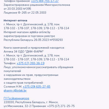
Телефон приемной:
+375 (44) 755-17-27
Зарегистрировано решением Мингорисполкома
от 20.03.2003 №395
Лицензия Ф-265 от 22.05.2003
Интернет-аптека
г. Минск, тр-т. Долгиновский, д. 178, пом.
178-102 - 178-107, 178-109, 178-112 - 178-114
Интернет-магазин apteka-online.by
зарегистрирован в торговом реестре
Республики Беларусь 26.05.2023 №558293
Книга замечаний и предложений находится:
Аптека 34 ОДО "ДКМ-ФАРМ"
г. Минск, тр-т. Долгиновский, д. 178, пом.
178-102 - 178-107, 178-109, 178-112 - 178-114
Телефон:
+375 (17) 393-36-19
Лицо, уполномоченное рассматривать обращения
покупателей
о нарушении их прав, предусмотренных
законодательством
о защите прав потребителей:
Соленик Н.М.
+375 (29) 635-27-65
pharm-i@inlek.by
ГУ Госфармнадзор
220030, Республика Беларусь, г. Минск,
ул.Мясникова, 32-2 Приемная: +375 (17) 271-25-75