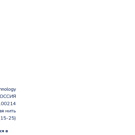
hnology
ОССИЯ
100214
ая нить
(15-25)
ся в