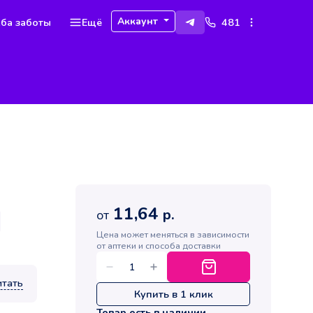
Аккаунт
ба заботы
Ещё
481
11,64
р.
от
Цена может меняться в зависимости
от аптеки и способа доставки
итать
Купить в 1 клик
Товар есть в наличии