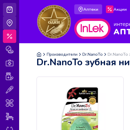
Аптеки
Акции
Корзина
Аптеки
Акции
Лекарственные препараты
Производители
Dr.NanoTo
Dr.NanoTo 
Dr.NanoTo зубная ни
Аптечка
Витамины и БАДы
Медицинская техника
Медицинские изделия
Уход за больными
Оптика