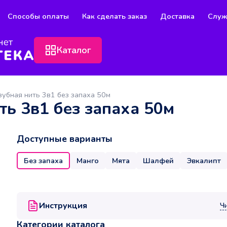
Способы оплаты
Как сделать заказ
Доставка
Служ
Каталог
зубная нить 3в1 без запаха 50м
ть 3в1 без запаха 50м
Доступные варианты
Без запаха
Манго
Мята
Шалфей
Эвкалипт
Инструкция
Ч
Категории каталога