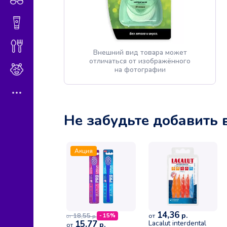
Гигиена и косметика
Диетическое питание
Внешний вид товара может
отличаться от изображённого
Мама и малыш
на фотографии
Не забудьте добавить 
Акция
14,36
р.
18,55
- 15%
от
р.
от
15,77
Lacalut interdental
р.
от