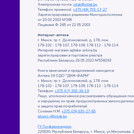
Электронная почта:
inlek@inlek.by
Телефон приемной:
+375 (44) 755-17-27
Зарегистрировано решением Мингорисполкома
от 20.03.2003 №395
Лицензия Ф-265 от 22.05.2003
Интернет-аптека
г. Минск, тр-т. Долгиновский, д. 178, пом.
178-102 - 178-107, 178-109, 178-112 - 178-114
Интернет-магазин apteka-online.by
зарегистрирован в торговом реестре
Республики Беларусь 26.05.2023 №558293
Книга замечаний и предложений находится:
Аптека 34 ОДО "ДКМ-ФАРМ"
г. Минск, тр-т. Долгиновский, д. 178, пом.
178-102 - 178-107, 178-109, 178-112 - 178-114
Телефон:
+375 (17) 393-36-19
Лицо, уполномоченное рассматривать обращения пок
о нарушении их прав, предусмотренных законодатель
о защите прав потребителей:
Соленик Н.М.
+375 (29) 635-27-65
pharm-i@inlek.by
ГУ Госфармнадзор
220030, Республика Беларусь, г. Минск, ул.Мясникова, 3