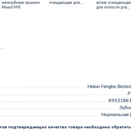
межзубные ершики
очищающая для
актив очищающая
Mixed №6
полости рта 50мл
для полости рта
50мл
а
Hebei Fenghe Biotec
Р
6953186
Зубн
Нормальная 
тов подтверждающих качество товара необходимо обратить