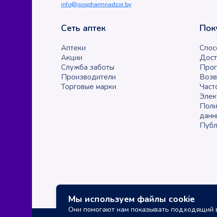
info@gospharmnadzor.by
Сеть аптек
Пок
Аптеки
Спос
Акции
Дост
Служба заботы
Прог
Производители
Возв
Торговые марки
Част
Элек
Поли
данн
Публ
Мы используем файлы cookie
Они помогают нам показывать подходящий в