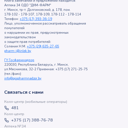
Книга замечаний и предложений находится:
Аптека 34 ОДО "ДКМ-ФАРМ"
г. Минск, тр-т. Долгиновский, д. 178, пом.
178-102 - 178-107, 178-109, 178-112 - 178-114
Телефон:
+375 (17) 393-36-19
Лицо, уполномоченное рассматривать обращения
покупателей
о нарушении их прав, предусмотренных
законодательством
о защите прав потребителей:
Соленик Н.М.
+375 (29) 635-27-65
pharm-i@inlek.by
ГУ Госфармнадзор
220030, Республика Беларусь, г. Минск,
ул.Мясникова, 32-2 Приемная: +375 (17) 271-25-75
(тел./факс)
info@gospharmnadzor.by
Связаться с нами
Колл-центр (мобильные операторы)
481
Колл-центр
+375 (17) 388-76-78
Аптека №34