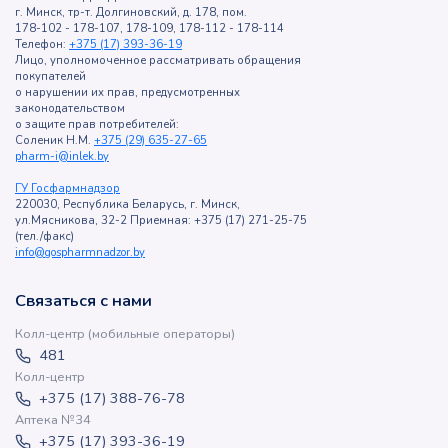
г. Минск, тр-т. Долгиновский, д. 178, пом.
178-102 - 178-107, 178-109, 178-112 - 178-114
Телефон:
+375 (17) 393-36-19
Лицо, уполномоченное рассматривать обращения
покупателей
о нарушении их прав, предусмотренных
законодательством
о защите прав потребителей:
Соленик Н.М.
+375 (29) 635-27-65
pharm-i@inlek.by
ГУ Госфармнадзор
220030, Республика Беларусь, г. Минск,
ул.Мясникова, 32-2 Приемная: +375 (17) 271-25-75
(тел./факс)
info@gospharmnadzor.by
Связаться с нами
Колл-центр (мобильные операторы)
481
Колл-центр
+375 (17) 388-76-78
Аптека №34
+375 (17) 393-36-19