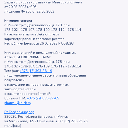
Зарегистрировано решением Мингорисполкома
от 20.03.2003 №395
Лицензия Ф-265 от 22.05.2003
Интернет-аптека
г. Минск, тр-т. Долгиновский, д. 178, пом.
178-102 - 178-107, 178-109, 178-112 - 178-114
Интернет-магазин apteka-online.by
зарегистрирован в торговом реестре
Республики Беларусь 26.05.2023 №558293
Книга замечаний и предложений находится:
Аптека 34 ОДО "ДКМ-ФАРМ"
г. Минск, тр-т. Долгиновский, д. 178, пом.
178-102 - 178-107, 178-109, 178-112 - 178-114
Телефон:
+375 (17) 393-36-19
Лицо, уполномоченное рассматривать обращения
покупателей
о нарушении их прав, предусмотренных
законодательством
о защите прав потребителей:
Соленик Н.М.
+375 (29) 635-27-65
pharm-i@inlek.by
ГУ Госфармнадзор
220030, Республика Беларусь, г. Минск,
ул.Мясникова, 32-2 Приемная: +375 (17) 271-25-75
(тел./факс)