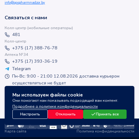
info@gospharmnadzor.by
Связаться с нами
Колл-центр (мобильные операторы)
481
Колл-центр
+375 (17) 388-76-78
Аптека №34
+375 (17) 393-36-19
Telegram
Пн-Вс: 9:00 - 21:00 12.08.2026 доставка курьером
осуществляться не будет
apteka-online@inlek.by
Мы используем файлы cookie
inlek_apteka
Они помогают нам показывать подходящий вам контент.
inlek_apteka
Подробнее о политике конфиденциальности
Настроить
Отклонить
Принять все
Карта сайта
Политика конфиденциальности