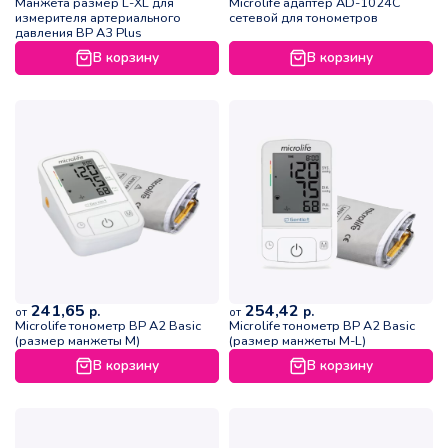
Манжета размер L-XL для
Microlife адаптер AD-1024C
измерителя артериального
сетевой для тонометров
давления ВР А3 Plus
В корзину
В корзину
241,65
254,42
р.
р.
от
от
Microlife тонометр BP A2 Basic
Microlife тонометр BP A2 Basic
(размер манжеты M)
(размер манжеты M-L)
В корзину
В корзину