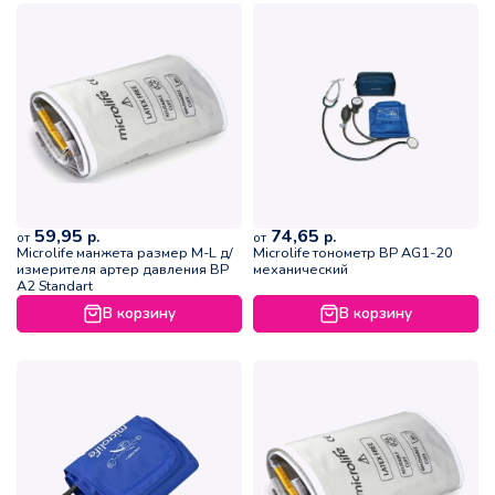
59,95
74,65
р.
р.
от
от
Microlife манжета размер M-L д/
Microlife тонометр BP AG1-20
измерителя артер давления ВР
механический
А2 Standart
В корзину
В корзину