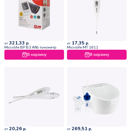
321,33
17,35
р.
р.
от
от
Microlife BP B3 Afib тонометр
Microlife MT 1611
В корзину
В корзину
20,26
269,51
р.
р.
от
от