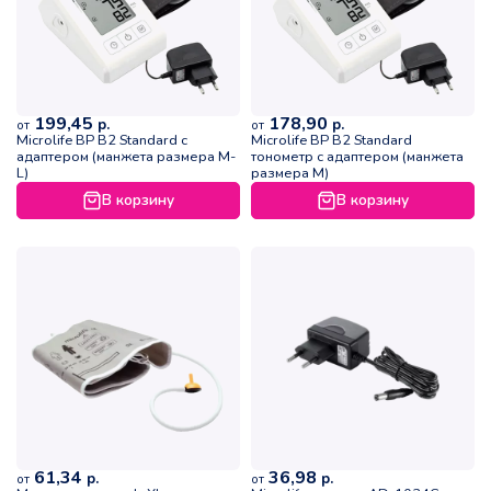
199,45
178,90
р.
р.
от
от
Microlife ВР B2 Standard с
Microlife ВР B2 Standard
адаптером (манжета размера M-
тонометр с адаптером (манжета
L)
размера M)
В корзину
В корзину
61,34
36,98
р.
р.
от
от