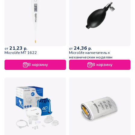
21,23
24,36
р.
р.
от
от
Microlife МТ 1622
Microlife нагнетатель к
механическим моделям
В корзину
В корзину