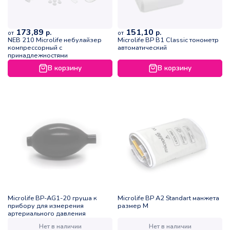
173,89
151,10
р.
р.
от
от
NEB 210 Microlife небулайзер
Microlife ВР B1 Classic тонометр
компрессорный с
автоматический
принадлежностями
В корзину
В корзину
Microlife BP-AG1-20 груша к
Microlife ВР А2 Standart манжета
прибору для измерения
размер M
артериального давления
Нет в наличии
Нет в наличии