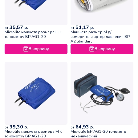
35,57
51,17
р.
р.
от
от
Microlife манжета размера L к
Манжета размер M д/
тонометру BP AG1-20
измерителя артер давления ВР
А2 Standart
В корзину
В корзину
39,30
64,93
р.
р.
от
от
Microlife манжета размера M к
Microlife BP AG1-30 тонометр
тонометру BP AG1-20
механический