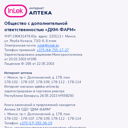
Общество с дополнительной
ответственностью «ДКМ-ФАРМ»
УНП 190431476 Юр. адрес: 220113 г. Минск,
ул. Якуба Коласа, 73/3-6, 6 этаж
Электронная почта:
inlek@inlek.by
Телефон приемной:
+375 (44) 755-17-27
Зарегистрировано решением Мингорисполкома
от 20.03.2003 №395
Лицензия Ф-265 от 22.05.2003
Интернет-аптека
г. Минск, тр-т. Долгиновский, д. 178, пом.
178-102 - 178-107, 178-109, 178-112 - 178-114
Интернет-магазин apteka-online.by
зарегистрирован в торговом реестре
Республики Беларусь 26.05.2023 №558293
Книга замечаний и предложений находится:
Аптека 34 ОДО "ДКМ-ФАРМ"
г. Минск, тр-т. Долгиновский, д. 178, пом.
178-102 - 178-107, 178-109, 178-112 - 178-114
Телефон:
+375 (17) 393-36-19
Лицо, уполномоченное рассматривать обращения