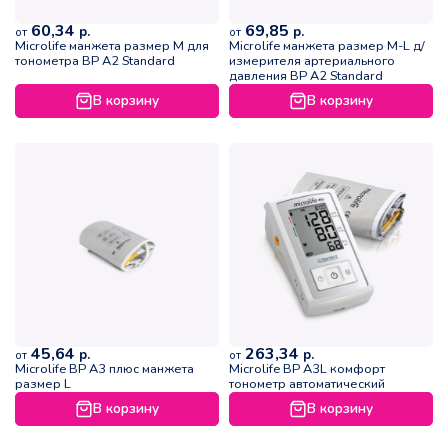
60,34
69,85
р.
р.
от
от
Microlife манжета размер M для
Microlife манжета размер M-L д/
тонометра BP A2 Standard
измерителя артериального
давления BP A2 Standard
В корзину
В корзину
45,64
263,34
р.
р.
от
от
Microlife BP A3 плюс манжета
Microlife BP A3L комфорт
размер L
тонометр автоматический
В корзину
В корзину