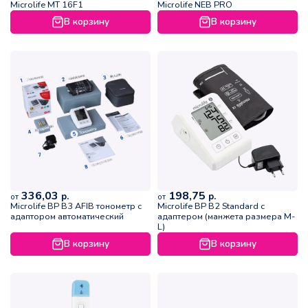
Microlife MT 16F1
Microlife NEB PRO
В корзину
В корзину
336,03
198,75
р.
р.
от
от
Microlife ВР B3 AFIB тонометр с
Microlife ВР B2 Standard с
адаптором автоматический
адаптером (манжета размера M-
L)
В корзину
В корзину