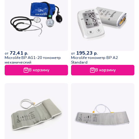
72,41
195,23
р.
р.
от
от
Microlife BP АG1-20 тонометр
Microlife тонометр BP A2
механический
Standard
В корзину
В корзину