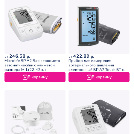
246,58
422,89
р.
р.
от
от
Microlife BP A2 Basic тонометр
Прибор для измерения
автоматический с манжетой
артериального давления
размера M-L(22-42см)
электронный ВР А7 Touch BT с
принадлежностями
В корзину
В корзину