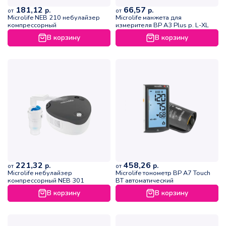
181,12
66,57
р.
р.
от
от
Microlife NEB 210 небулайзер
Microlife манжета для
компрессорный
измерителя ВР А3 Plus р. L-XL
В корзину
В корзину
221,32
458,26
р.
р.
от
от
Microlife небулайзер
Microlife тонометр ВР А7 Touch
компрессорный NEB 301
BT автоматический
В корзину
В корзину