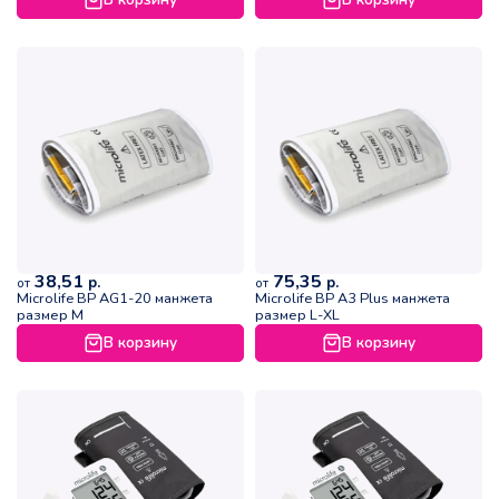
38,51
75,35
р.
р.
от
от
Microlife ВР АG1-20 манжета
Microlife ВР А3 Plus манжета
размер M
размер L-XL
В корзину
В корзину