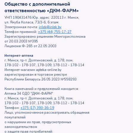
Общество с дополнительной
ответственностью «ДКМ-ФАРМ»
УНП 190431476 Юр. адрес: 220113 г. Минск,
ул. Якуба Коласа, 73/3-6, 6 этаж
Электронная почта:
inlek@inlek.by
Телефон приемной:
+375 (44) 755-17-27
Зарегистрировано решением Мингорисполкома
от 20.03.2003 №395
Лицензия Ф-265 от 22.05.2003
Интернет-аптека
г. Минск, тр-т. Долгиновский, д. 178, пом.
178-102 - 178-107, 178-109, 178-112 - 178-114
Интернет-магазин apteka-online.by
зарегистрирован в торговом реестре
Республики Беларусь 26.05.2023 №558293
Книга замечаний и предложений находится:
Аптека 34 ОДО "ДКМ-ФАРМ"
г. Минск, тр-т. Долгиновский, д. 178, пом.
178-102 - 178-107, 178-109, 178-112 - 178-114
Телефон:
+375 (17) 393-36-19
Лицо, уполномоченное рассматривать обращения
покупателей
о нарушении их прав, предусмотренных
законодательством
о защите прав потребителей: