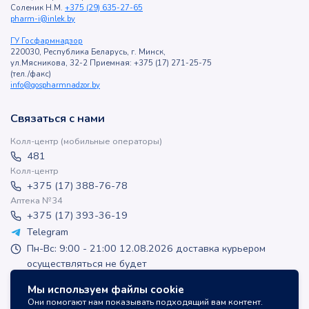
Соленик Н.М.
+375 (29) 635-27-65
pharm-i@inlek.by
ГУ Госфармнадзор
220030, Республика Беларусь, г. Минск,
ул.Мясникова, 32-2 Приемная: +375 (17) 271-25-75
(тел./факс)
info@gospharmnadzor.by
Связаться с нами
Колл-центр (мобильные операторы)
481
Колл-центр
+375 (17) 388-76-78
Аптека №34
+375 (17) 393-36-19
Telegram
Пн-Вс: 9:00 - 21:00 12.08.2026 доставка курьером
осуществляться не будет
apteka-online@inlek.by
Мы используем файлы cookie
inlek_apteka
Они помогают нам показывать подходящий вам контент.