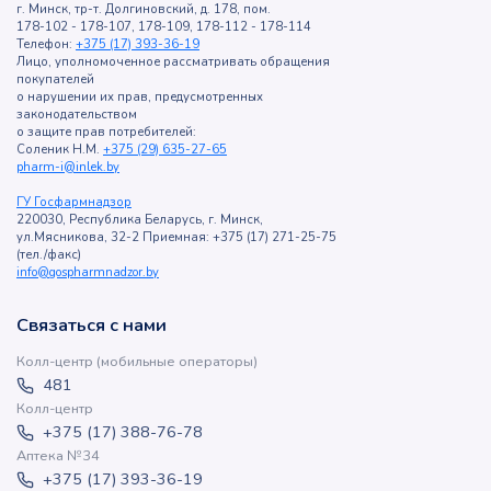
г. Минск, тр-т. Долгиновский, д. 178, пом.
178-102 - 178-107, 178-109, 178-112 - 178-114
Телефон:
+375 (17) 393-36-19
Лицо, уполномоченное рассматривать обращения
покупателей
о нарушении их прав, предусмотренных
законодательством
о защите прав потребителей:
Соленик Н.М.
+375 (29) 635-27-65
pharm-i@inlek.by
ГУ Госфармнадзор
220030, Республика Беларусь, г. Минск,
ул.Мясникова, 32-2 Приемная: +375 (17) 271-25-75
(тел./факс)
info@gospharmnadzor.by
Связаться с нами
Колл-центр (мобильные операторы)
481
Колл-центр
+375 (17) 388-76-78
Аптека №34
+375 (17) 393-36-19