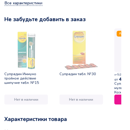
Все характеристики
Не забудьте добавить в заказ
Акция
Супрадин Иммуно
Супрадин табл. №30
52,00
р.
от
тройное действие
46,8
от
шипучие табл. №15
Супради
мультиви
Коэнзим
туба №1
Нет в наличии
Нет в наличии
Характеристики товара