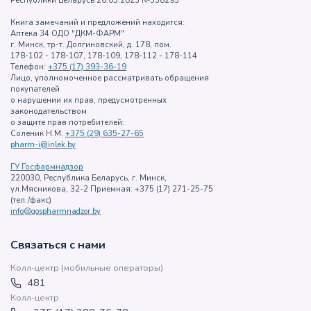
Республики Беларусь 26.05.2023 №558293
Книга замечаний и предложений находится:
Аптека 34 ОДО "ДКМ-ФАРМ"
г. Минск, тр-т. Долгиновский, д. 178, пом.
178-102 - 178-107, 178-109, 178-112 - 178-114
Телефон:
+375 (17) 393-36-19
Лицо, уполномоченное рассматривать обращения
покупателей
о нарушении их прав, предусмотренных
законодательством
о защите прав потребителей:
Соленик Н.М.
+375 (29) 635-27-65
pharm-i@inlek.by
ГУ Госфармнадзор
220030, Республика Беларусь, г. Минск,
ул.Мясникова, 32-2 Приемная: +375 (17) 271-25-75
(тел./факс)
info@gospharmnadzor.by
Связаться с нами
Колл-центр (мобильные операторы)
481
Колл-центр