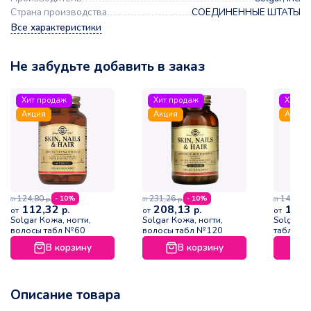
Страна производства
СОЕДИНЕННЫЕ ШТАТЫ
Все характеристики
Не забудьте добавить в заказ
Хит продаж
Хит продаж
Хит п
Акция
Акция
Акция
124,80
231,26
144,99
- 10%
- 10%
р.
р.
р
от
от
от
112,32
208,13
130,
р.
р.
от
от
от
Solgar Кожа, ногти,
Solgar Кожа, ногти,
Solgar Ц
волосы табл №60
волосы табл №120
табл №1
В корзину
В корзину
Описание товара