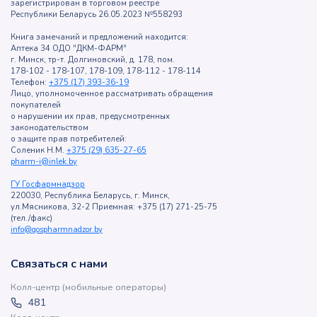
зарегистрирован в торговом реестре
Республики Беларусь 26.05.2023 №558293
Книга замечаний и предложений находится:
Аптека 34 ОДО "ДКМ-ФАРМ"
г. Минск, тр-т. Долгиновский, д. 178, пом.
178-102 - 178-107, 178-109, 178-112 - 178-114
Телефон:
+375 (17) 393-36-19
Лицо, уполномоченное рассматривать обращения
покупателей
о нарушении их прав, предусмотренных
законодательством
о защите прав потребителей:
Соленик Н.М.
+375 (29) 635-27-65
pharm-i@inlek.by
ГУ Госфармнадзор
220030, Республика Беларусь, г. Минск,
ул.Мясникова, 32-2 Приемная: +375 (17) 271-25-75
(тел./факс)
info@gospharmnadzor.by
Связаться с нами
Колл-центр (мобильные операторы)
481