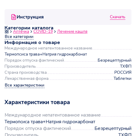
Скачать
Инструкция
Категории каталога
Аптечка
COVID-19
Лечение кашля
Все категории
Информация о товаре
Международное непатентованное название
Термопсиса трава+Натрия гидрокарбонат
Порядок отпуска фактический
Безрецептурный
Производитель
ТХФП
Страна производства
РОССИЯ
Лекарственная форма
Таблетки
Все характеристики
Характеристики товара
Международное непатентованное название
Термопсиса трава+Натрия гидрокарбонат
Порядок отпуска фактический
Безрецептурный
Производитель
ТХФП