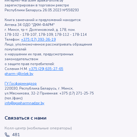
Интернет-магазин apteka-online.by
зарегистрирован в торговом реестре
Республики Беларусь 26.05.2023 №558293
Книга замечаний и предложений находится:
Аптека 34 ОДО "ДКМ-ФАРМ"
г. Минск, тр-т. Долгиновский, д. 178, пом.
178-102 - 178-107, 178-109, 178-112 - 178-114
Телефон:
+375 (17) 393-36-19
Лицо, уполномоченное рассматривать обращения
покупателей
о нарушении их прав, предусмотренных
законодательством
о защите прав потребителей:
Соленик Н.М.
+375 (29) 635-27-65
pharm-i@inlek.by
ГУ Госфармнадзор
220030, Республика Беларусь, г. Минск,
ул.Мясникова, 32-2 Приемная: +375 (17) 271-25-75
(тел./факс)
info@gospharmnadzor.by
Связаться с нами
Колл-центр (мобильные операторы)
481