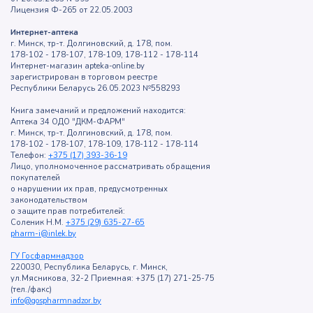
Лицензия Ф-265 от 22.05.2003
Интернет-аптека
г. Минск, тр-т. Долгиновский, д. 178, пом.
178-102 - 178-107, 178-109, 178-112 - 178-114
Интернет-магазин apteka-online.by
зарегистрирован в торговом реестре
Республики Беларусь 26.05.2023 №558293
Книга замечаний и предложений находится:
Аптека 34 ОДО "ДКМ-ФАРМ"
г. Минск, тр-т. Долгиновский, д. 178, пом.
178-102 - 178-107, 178-109, 178-112 - 178-114
Телефон:
+375 (17) 393-36-19
Лицо, уполномоченное рассматривать обращения
покупателей
о нарушении их прав, предусмотренных
законодательством
о защите прав потребителей:
Соленик Н.М.
+375 (29) 635-27-65
pharm-i@inlek.by
ГУ Госфармнадзор
220030, Республика Беларусь, г. Минск,
ул.Мясникова, 32-2 Приемная: +375 (17) 271-25-75
(тел./факс)
info@gospharmnadzor.by