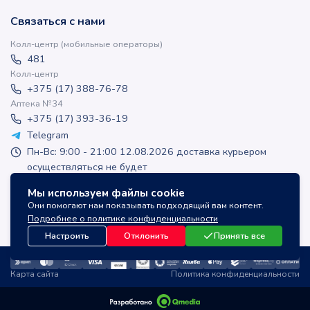
Связаться с нами
Колл-центр (мобильные операторы)
481
Колл-центр
+375 (17) 388-76-78
Аптека №34
+375 (17) 393-36-19
Telegram
Пн-Вс: 9:00 - 21:00 12.08.2026 доставка курьером
осуществляться не будет
apteka-online@inlek.by
Мы используем файлы cookie
inlek_apteka
Они помогают нам показывать подходящий вам контент.
inlek_apteka
Подробнее о политике конфиденциальности
Настроить
Отклонить
Принять все
Карта сайта
Политика конфиденциальности