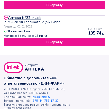
В корзину
Аптека №22 InLek
г. Минск, ул. Горецкого, 2 (с/м Гиппо)
Годен до 01.01.2029
Цена 1 шт.
В наличии
1
шт.
135,74
р.
Можно забрать через 15 минут
В корзину
Общество с дополнительной
ответственностью «ДКМ-ФАРМ»
УНП 190431476 Юр. адрес: 220113 г. Минск,
ул. Якуба Коласа, 73/3-6, 6 этаж
Электронная почта:
inlek@inlek.by
Телефон приемной:
+375 (44) 755-17-27
Зарегистрировано решением Мингорисполкома
от 20.03.2003 №395