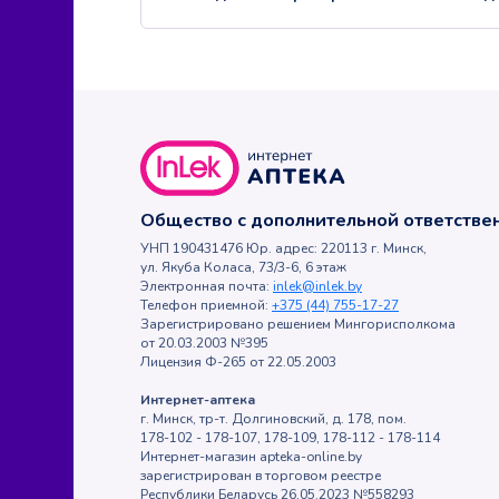
Общество с дополнительной ответств
УНП 190431476 Юр. адрес: 220113 г. Минск,
ул. Якуба Коласа, 73/3-6, 6 этаж
Электронная почта:
inlek@inlek.by
Телефон приемной:
+375 (44) 755-17-27
Зарегистрировано решением Мингорисполкома
от 20.03.2003 №395
Лицензия Ф-265 от 22.05.2003
Интернет-аптека
г. Минск, тр-т. Долгиновский, д. 178, пом.
178-102 - 178-107, 178-109, 178-112 - 178-114
Интернет-магазин apteka-online.by
зарегистрирован в торговом реестре
Республики Беларусь 26.05.2023 №558293