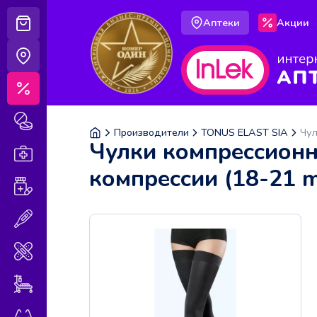
Аптеки
Акции
Корзина
Аптеки
Акции
Лекарственные препараты
Производители
TONUS ELAST SIA
Чул
Чулки компрессионн
Аптечка
компрессии (18-21 
Витамины и БАДы
Медицинская техника
Медицинские изделия
Уход за больными
Оптика