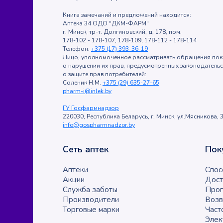
Книга замечаний и предложений находится:
Аптека 34 ОДО "ДКМ-ФАРМ"
г. Минск, тр-т. Долгиновский, д. 178, пом.
178-102 - 178-107, 178-109, 178-112 - 178-114
Телефон:
+375 (17) 393-36-19
Лицо, уполномоченное рассматривать обращения пок
о нарушении их прав, предусмотренных законодатель
о защите прав потребителей:
Соленик Н.М.
+375 (29) 635-27-65
pharm-i@inlek.by
ГУ Госфармнадзор
220030, Республика Беларусь, г. Минск, ул.Мясникова, 3
info@gospharmnadzor.by
Сеть аптек
Пок
Аптеки
Спос
Акции
Дост
Служба заботы
Прог
Производители
Возв
Торговые марки
Част
Элек