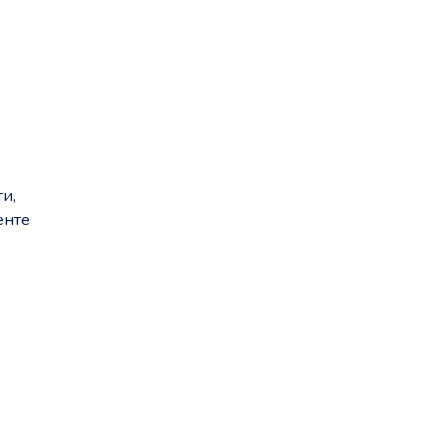
и,
енте