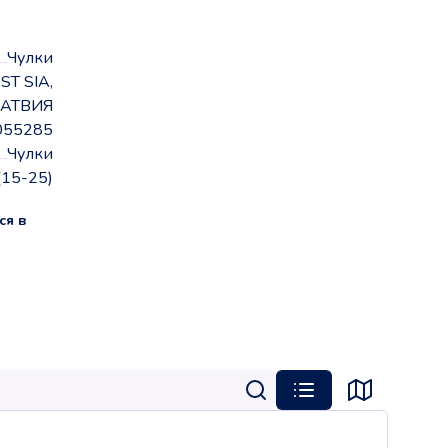
Чулки
ST SIA,
АТВИЯ
055285
Чулки
(15-25)
ся в