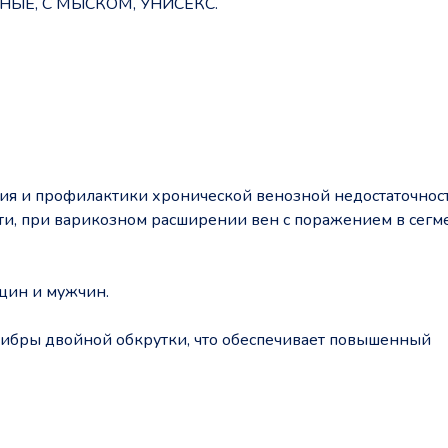
Е, С МЫСКОМ, УНИСЕКС.
ия и профилактики хронической венозной недостаточност
сти, при варикозном расширении вен с поражением в сегм
щин и мужчин.
ибры двойной обкрутки, что обеспечивает повышенный
а