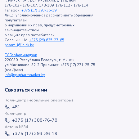
г. Минск, тр-т. Долгиновский, д. 178, пом.
178-102 - 178-107, 178-109, 178-112 - 178-114
Телефон:
+375 (17) 393-36-19
Лицо, уполномоченное рассматривать обращения
покупателей
о нарушении их прав, предусмотренных
законодательством
о защите прав потребителей:
Соленик Н.М.
+375 (29) 635-27-65
pharm-i@inlek.by
ГУ Госфармнадзор
220030, Республика Беларусь, г. Минск,
ул.Мясникова, 32-2 Приемная: +375 (17) 271-25-75
(тел./факс)
info@gospharmnadzor.by
Связаться с нами
Колл-центр (мобильные операторы)
481
Колл-центр
+375 (17) 388-76-78
Аптека №34
+375 (17) 393-36-19