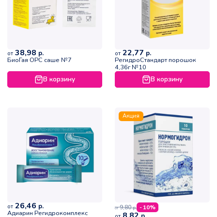
38,98
22,77
р.
р.
от
от
БиоГая ОРС саше №7
РегидроСтандарт порошок
4,36г №10
В корзину
В корзину
Акция
26,46
р.
от
9,80
- 10%
р.
от
Адиарин Регидрокомплекс
8,82
р.
от