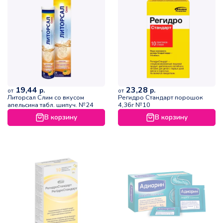
19,44
23,28
р.
р.
от
от
Литорсал Слим со вкусом
Регидро Стандарт порошок
апельсина табл. шипуч. №24
4,36г №10
В корзину
В корзину