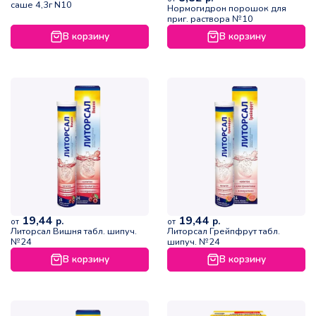
саше 4,3г N10
Нормогидрон порошок для
приг. раствора №10
В корзину
В корзину
19,44
19,44
р.
р.
от
от
Литорсал Вишня табл. шипуч.
Литорсал Грейпфрут табл.
№24
шипуч. №24
В корзину
В корзину