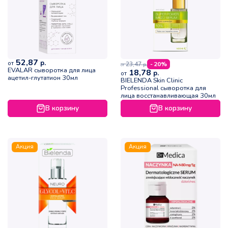
52,87
р.
от
23,47
- 20%
р.
от
EVALAR сыворотка для лица
18,78
р.
от
ацетил-глутатион 30мл
BIELENDA Skin Clinic
Professional cыворотка для
лица восстанавливающая 30мл
В корзину
В корзину
Акция
Акция