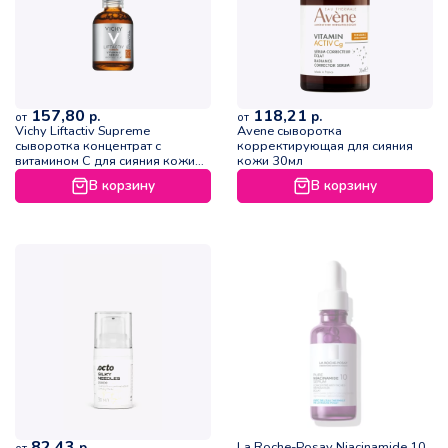
157,80
118,21
р.
р.
от
от
Vichy Liftactiv Supreme
Avene сыворотка
сыворотка концентрат с
корректирующая для сияния
витамином С для сияния кожи
кожи 30мл
20мл
В корзину
В корзину
82,43
La Roche-Posay Niacinamide 10