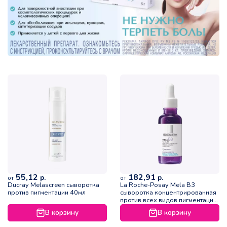
55,12
182,91
р.
р.
от
от
Ducray Melascreen сыворотка
La Roche-Posay Mela B3
против пигментации 40мл
сыворотка концентрированная
против всех видов пигментации
30мл
В корзину
В корзину