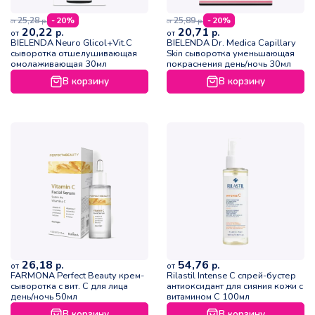
25,28
25,89
- 20%
- 20%
р.
р.
от
от
20,22
20,71
р.
р.
от
от
BIELENDA Neuro Glicol+Vit.C
BIELENDA Dr. Medica Capillary
сыворотка отшелушивающая
Skin сыворотка уменьшающая
омолаживающая 30мл
покраснения день/ночь 30мл
В корзину
В корзину
26,18
54,76
р.
р.
от
от
FARMONA Perfect Beauty крем-
Rilastil Intense C спрей-бустер
сыворотка с вит. С для лица
антиоксидант для сияния кожи с
день/ночь 50мл
витамином C 100мл
В корзину
В корзину