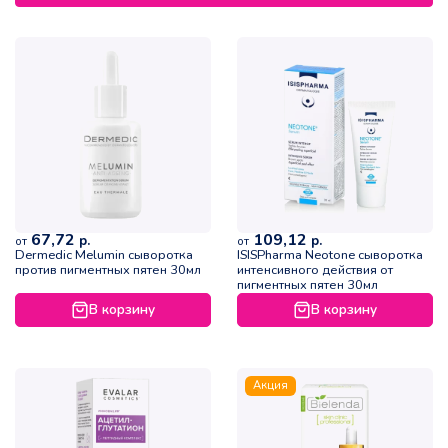
67,72
109,12
р.
р.
от
от
Dermedic Melumin сыворотка
ISISPharma Neotone сыворотка
против пигментных пятен 30мл
интенсивного действия от
пигментных пятен 30мл
В корзину
В корзину
Акция