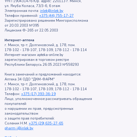
УНП 190431476 Юр. адрес: 220113 г. Минск,
ул. Якуба Коласа, 73/3-6, 6 этаж
Электронная почта:
inlek@inlek.by
Телефон приемной:
+375 (44) 755-17-27
Зарегистрировано решением Мингорисполкома
от 20.03.2003 №395
Лицензия Ф-265 от 22.05.2003
Интернет-аптека
г. Минск, тр-т. Долгиновский, д. 178, пом.
178-102 - 178-107, 178-109, 178-112 - 178-114
Интернет-магазин apteka-online.by
зарегистрирован в торговом реестре
Республики Беларусь 26.05.2023 №558293
Книга замечаний и предложений находится:
Аптека 34 ОДО "ДКМ-ФАРМ"
г. Минск, тр-т. Долгиновский, д. 178, пом.
178-102 - 178-107, 178-109, 178-112 - 178-114
Телефон:
+375 (17) 393-36-19
Лицо, уполномоченное рассматривать обращения
покупателей
о нарушении их прав, предусмотренных
законодательством
о защите прав потребителей:
Соленик Н.М.
+375 (29) 635-27-65
pharm-i@inlek.by