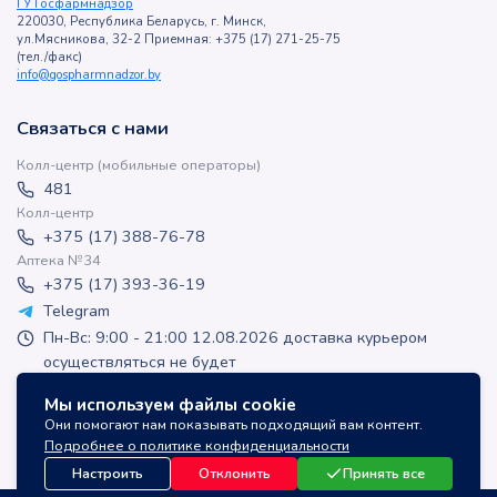
ГУ Госфармнадзор
220030, Республика Беларусь, г. Минск,
ул.Мясникова, 32-2 Приемная: +375 (17) 271-25-75
(тел./факс)
info@gospharmnadzor.by
Связаться с нами
Колл-центр (мобильные операторы)
481
Колл-центр
+375 (17) 388-76-78
Аптека №34
+375 (17) 393-36-19
Telegram
Пн-Вс: 9:00 - 21:00 12.08.2026 доставка курьером
осуществляться не будет
apteka-online@inlek.by
Мы используем файлы cookie
inlek_apteka
Они помогают нам показывать подходящий вам контент.
inlek_apteka
Подробнее о политике конфиденциальности
Настроить
Отклонить
Принять все