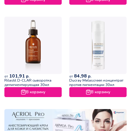
101,91
84,98
р.
р.
от
от
Rilastil D-CLAR сыворотка
Ducray Melascreen концентрат
депигментирующая 30мл
против пигментации 30мл
В корзину
В корзину