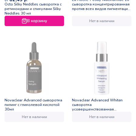
р.
от
Octo Silky Neddles сыворотка с
сыворотка концентрированная
ретиноидами и спикулами Silky
против всех видов пигментации
Neddles 30 мл
30мл
В корзину
Нет в наличии
Novaclear Advanced сыворотка
Novaclear Advanced Whiten
пилинг с гликолевой кислотой
сыворотка
30мл
усовершенствованная
отбеливающая 50мл
Нет в наличии
Нет в наличии