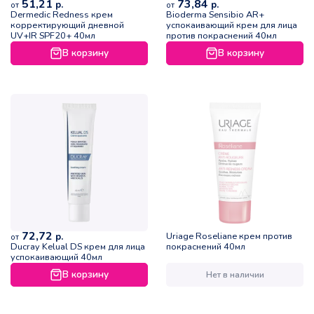
51,21
73,84
р.
р.
от
от
Dermedic Redness крем
Bioderma Sensibio AR+
корректирующий дневной
успокаивающий крем для лица
UV+IR SPF20+ 40мл
против покраснений 40мл
В корзину
В корзину
72,72
Uriage Roseliane крем против
р.
от
Ducray Kelual DS крем для лица
покраснений 40мл
успокаивающий 40мл
В корзину
Нет в наличии