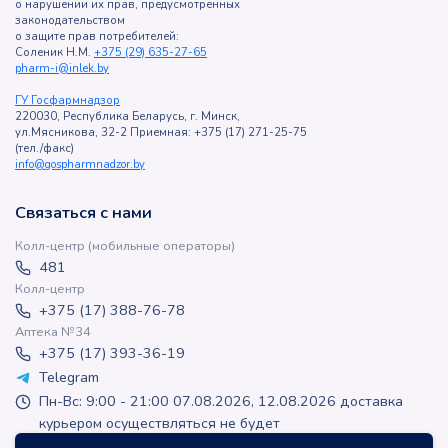
о нарушении их прав, предусмотренных
законодательством
о защите прав потребителей:
Соленик Н.М.
+375 (29) 635-27-65
pharm-i@inlek.by
ГУ Госфармнадзор
220030, Республика Беларусь, г. Минск,
ул.Мясникова, 32-2 Приемная: +375 (17) 271-25-75
(тел./факс)
info@gospharmnadzor.by
Связаться с нами
Колл-центр (мобильные операторы)
481
Колл-центр
+375 (17) 388-76-78
Аптека №34
+375 (17) 393-36-19
Telegram
Пн-Вс: 9:00 - 21:00 07.08.2026, 12.08.2026 доставка
курьером осуществляться не будет
apteka-online@inlek.by