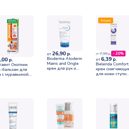
Акция
26,90
р.
7,99
- 20%
от
р.
от
6,39
Bioderma Atoderm
,00
р.
р.
от
Mains and Ongle
Bielenda Comfort
тавит Окопник
крем для рук и
крем смягчяющи
ь-бальзам для
ногтей 50мл
для кожи ступне
а с муравьиной
и пяток 100мл
лотой 125мл