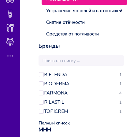
Устранение мозолей и натоптышей
Гигиена и косметика
Снятие отёчности
Диетическое питание
Средства от потливости
Мама и малыш
Бренды
BIELENDA
1
BIODERMA
1
FARMONA
4
RILASTIL
1
TOPICREM
1
Полный список
МНН