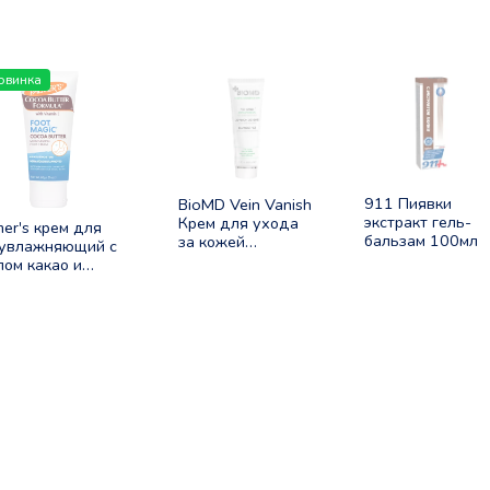
овинка
911 Пиявки
BioMD Vein Vanish
экстракт гель-
Крем для ухода
mer's крем для
бальзам 100мл
за кожей
 увлажняющий с
уставших ног
лом какао и
амином Е 60г