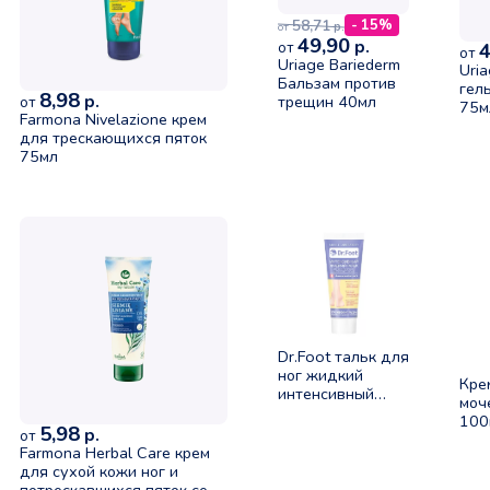
58,71
- 15%
р.
от
49,90
р.
от
4
от
Uriage Bariederm
Uri
Бальзам против
гел
8,98
р.
трещин 40мл
от
75м
Farmona Nivelazione крем
для трескающихся пяток
75мл
Dr.Foot тальк для
ног жидкий
Кре
интенсивный
моч
75мл
100
5,98
р.
от
Farmona Herbal Care крем
для сухой кожи ног и