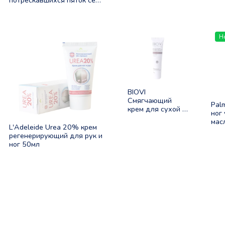
потрескавшихся пяток семя
льна 100мл
Н
BIOVI
Смягчающий
Pal
крем для сухой и
ног
огрубевшей кожи
мас
мочевина 30%
L'Adeleide Urea 20% крем
вит
100мл
регенерирующий для рук и
ног 50мл