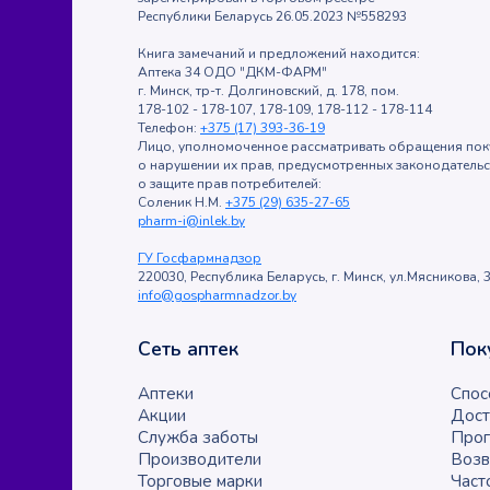
Республики Беларусь 26.05.2023 №558293
Книга замечаний и предложений находится:
Аптека 34 ОДО "ДКМ-ФАРМ"
г. Минск, тр-т. Долгиновский, д. 178, пом.
178-102 - 178-107, 178-109, 178-112 - 178-114
Телефон:
+375 (17) 393-36-19
Лицо, уполномоченное рассматривать обращения пок
о нарушении их прав, предусмотренных законодатель
о защите прав потребителей:
Соленик Н.М.
+375 (29) 635-27-65
pharm-i@inlek.by
ГУ Госфармнадзор
220030, Республика Беларусь, г. Минск, ул.Мясникова, 3
info@gospharmnadzor.by
Сеть аптек
Пок
Аптеки
Спос
Акции
Дост
Служба заботы
Прог
Производители
Возв
Торговые марки
Част