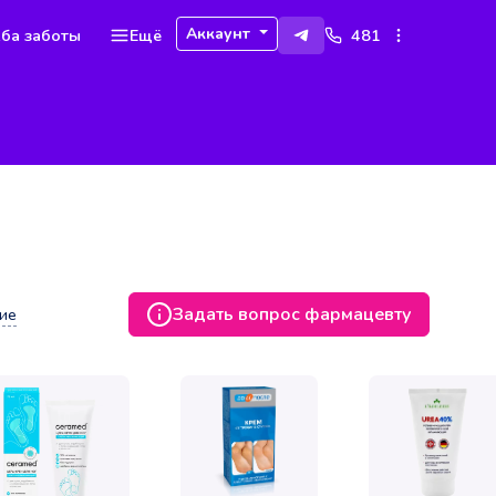
Аккаунт
ба заботы
Ещё
481
Задать вопрос фармацевту
ие