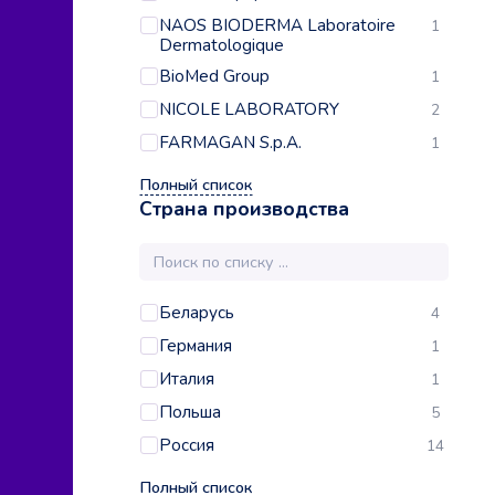
NAOS BIODERMA Laboratoire
1
Dermatologique
BioMed Group
1
NICOLE LABORATORY
2
FARMAGAN S.p.A.
1
Полный список
Страна производства
Беларусь
4
Германия
1
Италия
1
Польша
5
Россия
14
Полный список