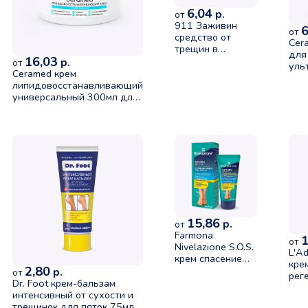
6,04
р.
от
911 Заживин
6
от
средство от
Cer
трещин в
для
16,03
ступнях и пятках
р.
от
уль
100мл
Ceramed крем
тро
липидовосстанавливающий
75м
универсальный 300мл для
сухой и склонной к
раздражению кожи
15,86
р.
от
Farmona
1
от
Nivelazione S.O.S.
L'A
крем спасение
кре
2,80
для ног для
р.
от
рег
сухой и
Dr. Foot крем-бальзам
для
потрескавшейся
интенсивный от сухости и
кожи стоп 75мл
трещинок для пяток 75мл