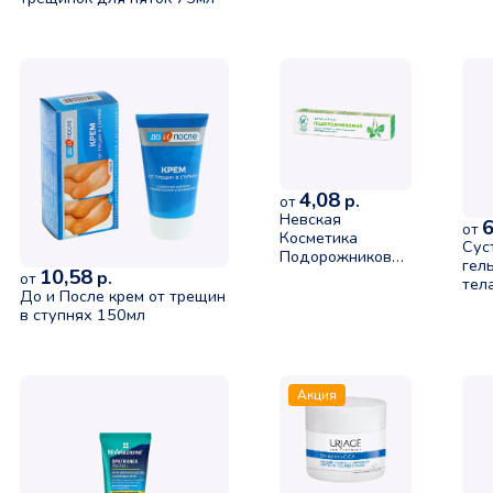
4,08
р.
от
Невская
6
от
Косметика
Сус
Подорожниковый
гел
10,58
крем для ног
р.
от
тел
50мл
До и После крем от трещин
кис
в ступнях 150мл
Акция