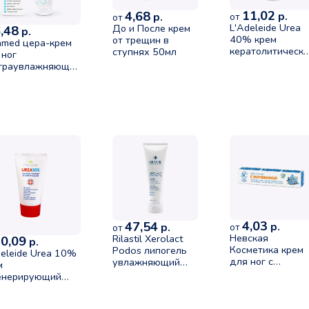
11,02
4,68
р.
р.
от
от
L'Adeleide Urea
До и После крем
,48
р.
40% крем
от трещин в
amed цера-крем
кератолитическ
ступнях 50мл
 ног
увлажняющий
траувлажняющий
50мл
йного действия
л
4,03
47,54
р.
р.
от
от
Невская
Rilastil Xerolact
0,09
р.
Косметика крем
Podos липогель
deleide Urea 10%
для ног с
увлажняющий
м
мочевиной 50мл
отшелушевающий
енерирующий
100мл
 рук и ног 50мл