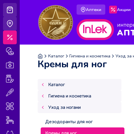
Аптеки
Акции
Корзина
Аптеки
Акции
Лекарственные препараты
Каталог
Гигиена и косметика
Уход за 
Кремы для ног
Аптечка
Витамины и БАДы
Каталог
Медицинская техника
Гигиена и косметика
Медицинские изделия
Уход за ногами
Уход за больными
Дезодоранты для ног
Кремы для ног
Оптика