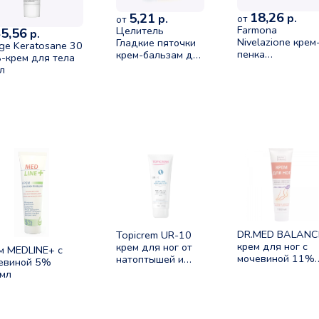
18,26
5,21
р.
р.
от
от
Farmona
Целитель
5,56
р.
Nivelazione крем
Гладкие пяточки
age Keratosane 30
пенка
крем-бальзам для
ь-крем для тела
смягчающая для
ног 75мл
л
кожи ног 40%
мочевины 75мл
DR.MED BALANC
Topicrem UR-10
крем для ног с
крем для ног от
м MEDLINE+ с
мочевиной 11%
натоптышей и
евиной 5%
100мл
мозолей 75мл
мл