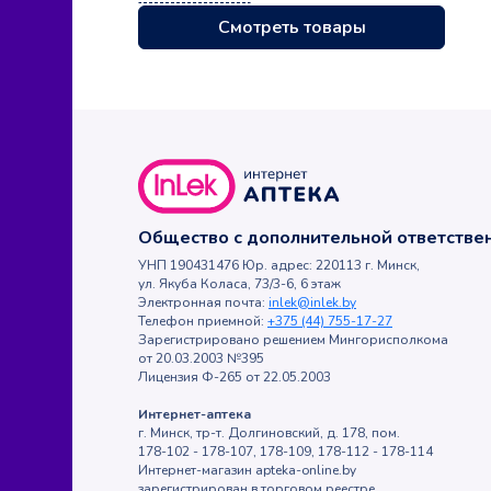
Смотреть товары
Общество с дополнительной ответств
УНП 190431476 Юр. адрес: 220113 г. Минск,
ул. Якуба Коласа, 73/3-6, 6 этаж
Электронная почта:
inlek@inlek.by
Телефон приемной:
+375 (44) 755-17-27
Зарегистрировано решением Мингорисполкома
от 20.03.2003 №395
Лицензия Ф-265 от 22.05.2003
Интернет-аптека
г. Минск, тр-т. Долгиновский, д. 178, пом.
178-102 - 178-107, 178-109, 178-112 - 178-114
Интернет-магазин apteka-online.by
зарегистрирован в торговом реестре