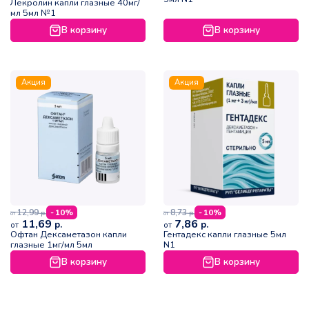
Лекролин капли глазные 40мг/
мл 5мл №1
В корзину
В корзину
Акция
Акция
12,99
8,73
- 10%
- 10%
р.
р.
от
от
11,69
7,86
р.
р.
от
от
Офтан Дексаметазон капли
Гентадекс капли глазные 5мл
глазные 1мг/мл 5мл
N1
В корзину
В корзину