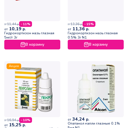
11,44
13,36
- 11%
- 15%
р.
р.
от
от
10,19
11,36
р.
р.
от
от
Гидрокортизон мазь глазная
Гидрокортизон мазь глазная
5мг/г 3г
0.5% 3г N1
В корзину
В корзину
Акция
34,24
р.
от
16,94
- 10%
р.
от
Опатанол капли глазные 0.1%
15,25
р.
от
5мл N1