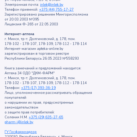
Электронная почта:
inlek@inlek.by
Телефон приемной:
+375 (44) 755-17-27
Зарегистрировано решением Мингорисполкома
от 20.03.2003 №395
Лицензия Ф-265 от 22.05.2003
Интернет-аптека
г. Минск, тр-т. Долгиновский, д. 178, пом.
178-102 - 178-107, 178-109, 178-112 - 178-114
Интернет-магазин apteka-online.by
зарегистрирован в торговом реестре
Республики Беларусь 26.05.2023 №558293
Книга замечаний и предложений находится:
Аптека 34 ОДО "ДКМ-ФАРМ"
г. Минск, тр-т. Долгиновский, д. 178, пом.
178-102 - 178-107, 178-109, 178-112 - 178-114
Телефон:
+375 (17) 393-36-19
Лицо, уполномоченное рассматривать обращения
покупателей
о нарушении их прав, предусмотренных
законодательством
о защите прав потребителей:
Соленик Н.М.
+375 (29) 635-27-65
pharm-i@inlek.by
ГУ Госфармнадзор
220030, Республика Беларусь, г. Минск,