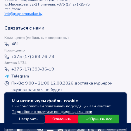
ул.Мясникова, 32-2 Приемная: +375 (17) 271-25-75
(тел./факс)
info@gospharmnadzor.by
Связаться с нами
Колл-центр (мобильные операторы)
481
Колл-центр
+375 (17) 388-76-78
Аптека №34
+375 (17) 393-36-19
Telegram
Пн-Вс: 9:00 - 21:00 12.08.2026 доставка курьером
осуществляться не будет
apteka-online@inlek.by
Мы используем файлы cookie
inlek_apteka
Они помогают нам показывать подходящий вам контент.
inlek_apteka
Подробнее о политике конфиденциальности
Настроить
Отклонить
Принять все