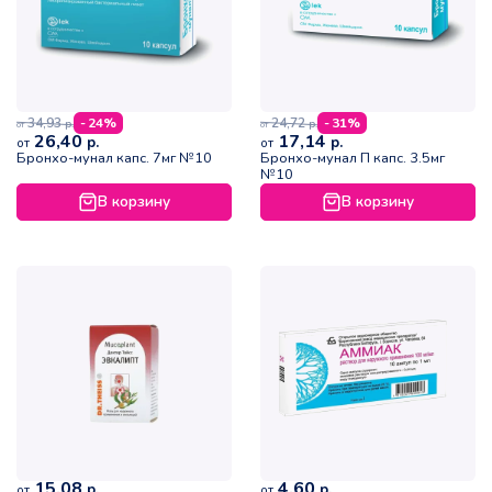
34,93
24,72
- 24%
- 31%
р.
р.
от
от
26,40
17,14
р.
р.
от
от
Бронхо-мунал капс. 7мг №10
Бронхо-мунал П капс. 3.5мг
№10
В корзину
В корзину
15,08
4,60
р.
р.
от
от