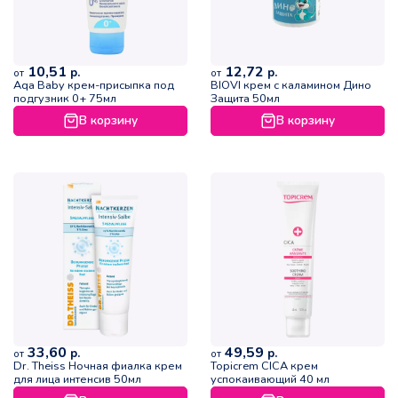
10,51
12,72
р.
р.
от
от
Aqa Baby крем-присыпка под
BIOVI крем с каламином Дино
подгузник 0+ 75мл
Защита 50мл
В корзину
В корзину
33,60
49,59
р.
р.
от
от
Dr. Theiss Ночная фиалка крем
Topicrem CICA крем
для лица интенсив 50мл
успокаивающий 40 мл