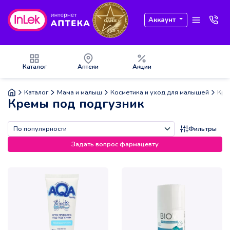
Аккаунт
Каталог
Аптеки
Акции
Каталог
Мама и малыш
Косметика и уход для малышей
Кре
Кремы под подгузник
Фильтры
Задать вопрос фармацевту