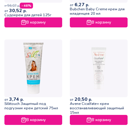
6,27
р.
от
56,07
- 46%
р.
от
Bubchen Baby Creme крем для
30,52
р.
от
младенцев 20 мл
Судокрем для детей 125г
В корзину
В корзину
3,74
20,50
р.
р.
от
от
Silktouch Защитный под
Avene Cicalfate+ крем
подгузник крем детский 75мл
восстанавливающий защитный
15мл
В корзину
В корзину