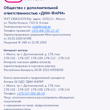
Общество с дополнительной
ответственностью «ДКМ-ФАРМ»
УНП 190431476 Юр. адрес: 220113 г. Минск,
ул. Якуба Коласа, 73/3-6, 6 этаж
Электронная почта:
inlek@inlek.by
Телефон приемной:
+375 (44) 755-17-27
Зарегистрировано решением Мингорисполкома
от 20.03.2003 №395
Лицензия Ф-265 от 22.05.2003
Интернет-аптека
г. Минск, тр-т. Долгиновский, д. 178, пом.
178-102 - 178-107, 178-109, 178-112 - 178-114
Интернет-магазин apteka-online.by
зарегистрирован в торговом реестре
Республики Беларусь 26.05.2023 №558293
Книга замечаний и предложений находится:
Аптека 34 ОДО "ДКМ-ФАРМ"
г. Минск, тр-т. Долгиновский, д. 178, пом.
178-102 - 178-107, 178-109, 178-112 - 178-114
Телефон:
+375 (17) 393-36-19
Лицо, уполномоченное рассматривать обращения
покупателей
о нарушении их прав, предусмотренных
законодательством