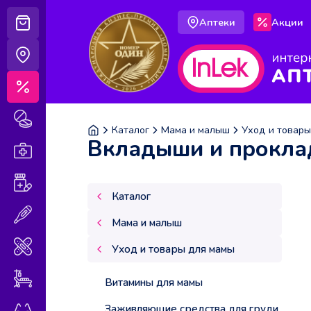
Аптеки
Акции
Корзина
Аптеки
Акции
Лекарственные препараты
Каталог
Мама и малыш
Уход и товар
Вкладыши и прокла
Аптечка
Витамины и БАДы
Каталог
Медицинская техника
Мама и малыш
Медицинские изделия
Уход и товары для мамы
Уход за больными
Витамины для мамы
Заживляющие средства для груди
Оптика