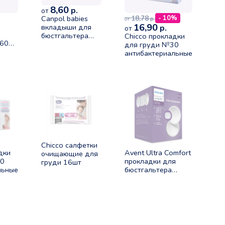
8,60
р.
от
18,78
Canpol babies
- 10%
р.
от
16,90
вкладыши для
р.
от
я
бюстгальтера
Chicco прокладки
 60шт
30шт (1/653)
для груди №30
антибактериальные
Chicco салфетки
дки
Avent Ultra Comfort
очищающие для
60
прокладки для
груди 16шт
льные
бюстгальтера
одноразовые
№100