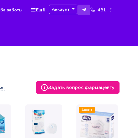
Аккаунт
ба заботы
Ещё
481
Задать вопрос фармацевту
ие
Акция