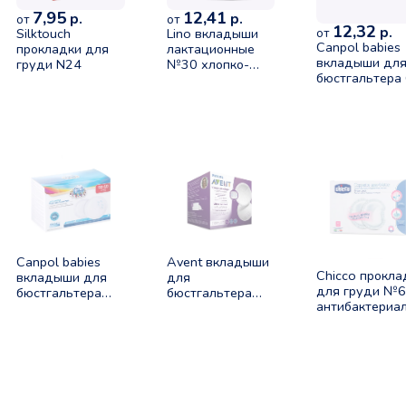
7,95
12,41
р.
р.
от
от
12,32
р.
Silktouch
Lino вкладыши
от
Canpol babies
прокладки для
лактационные
вкладыши дл
груди N24
№30 хлопко-
бюстгальтера
льняные
(арт. 1/652)
классические
Canpol babies
Avent вкладыши
Chicco прокла
вкладыши для
для
для груди №
бюстгальтера
бюстгальтера
антибактериа
30шт - 2уп
одноразовые
(0202)
N60