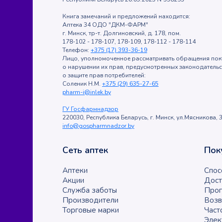
Книга замечаний и предложений находится:
Аптека 34 ОДО "ДКМ-ФАРМ"
г. Минск, тр-т. Долгиновский, д. 178, пом.
178-102 - 178-107, 178-109, 178-112 - 178-114
Телефон:
+375 (17) 393-36-19
Лицо, уполномоченное рассматривать обращения пок
о нарушении их прав, предусмотренных законодатель
о защите прав потребителей:
Соленик Н.М.
+375 (29) 635-27-65
pharm-i@inlek.by
ГУ Госфармнадзор
220030, Республика Беларусь, г. Минск, ул.Мясникова, 3
info@gospharmnadzor.by
Сеть аптек
Пок
Аптеки
Спос
Акции
Дост
Служба заботы
Прог
Производители
Возв
Торговые марки
Част
Элек