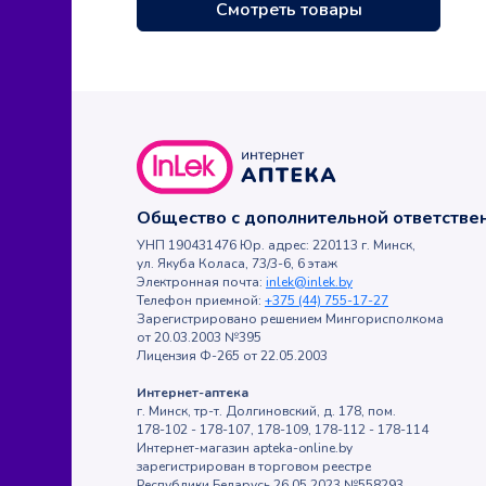
Смотреть товары
Общество с дополнительной ответств
УНП 190431476 Юр. адрес: 220113 г. Минск,
ул. Якуба Коласа, 73/3-6, 6 этаж
Электронная почта:
inlek@inlek.by
Телефон приемной:
+375 (44) 755-17-27
Зарегистрировано решением Мингорисполкома
от 20.03.2003 №395
Лицензия Ф-265 от 22.05.2003
Интернет-аптека
г. Минск, тр-т. Долгиновский, д. 178, пом.
178-102 - 178-107, 178-109, 178-112 - 178-114
Интернет-магазин apteka-online.by
зарегистрирован в торговом реестре
Республики Беларусь 26.05.2023 №558293