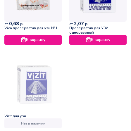
0,68
2,07
р.
р.
от
от
Viva презерватив для узи №1
Презерватив для УЗИ
одноразовый
В корзину
В корзину
Vizit для узи
Нет в наличии