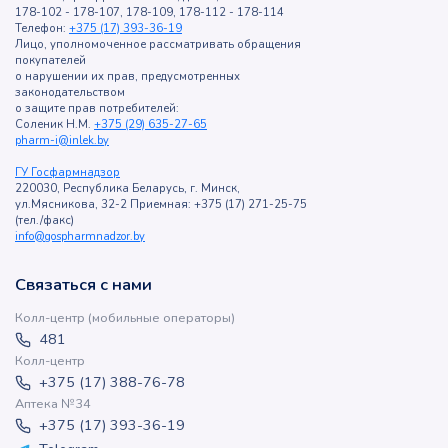
178-102 - 178-107, 178-109, 178-112 - 178-114
Телефон:
+375 (17) 393-36-19
Лицо, уполномоченное рассматривать обращения
покупателей
о нарушении их прав, предусмотренных
законодательством
о защите прав потребителей:
Соленик Н.М.
+375 (29) 635-27-65
pharm-i@inlek.by
ГУ Госфармнадзор
220030, Республика Беларусь, г. Минск,
ул.Мясникова, 32-2 Приемная: +375 (17) 271-25-75
(тел./факс)
info@gospharmnadzor.by
Связаться с нами
Колл-центр (мобильные операторы)
481
Колл-центр
+375 (17) 388-76-78
Аптека №34
+375 (17) 393-36-19