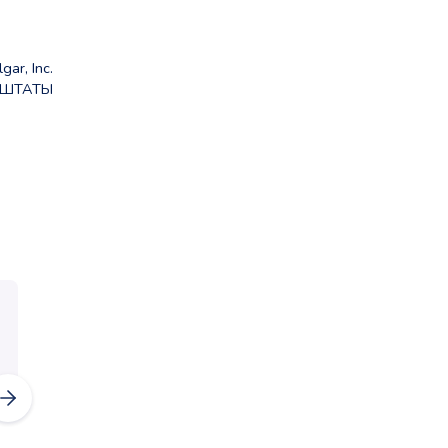
gar, Inc.
 ШТАТЫ
Акция
Акция
171,91
311,96
- 15%
- 15%
р.
р.
от
от
146,12
265,17
р.
р.
от
от