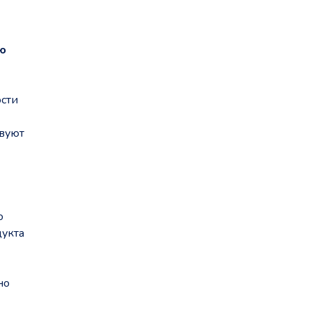
ю
сти
твуют
о
дукта
но