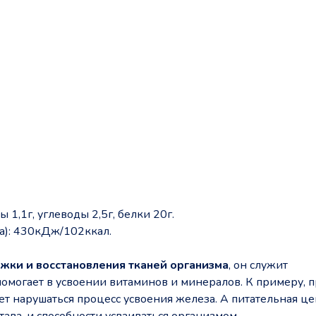
1,1г, углеводы 2,5г, белки 20г.
а): 430кДж/102ккал.
жки и восстановления тканей организма
, он служит
могает в усвоении витаминов и минералов. К примеру, 
т нарушаться процесс усвоения железа. А питательная це
тава, и способности усваиваться организмом.