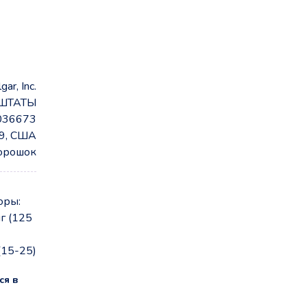
gar, Inc.
ШТАТЫ
036673
79, США
орошок
оры:
г (125
15-25)
ся в