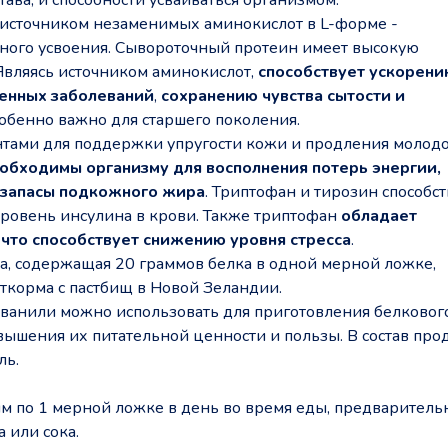
ся источником незаменимых аминокислот в L-форме -
ного усвоения. Сывороточный протеин имеет высокую
Являясь источником аминокислот,
способствует ускорени
сенных заболеваний
,
сохранению чувства сытости и
собенно важно для старшего поколения.
тами для поддержки упругости кожи и продления молодо
обходимы организму для восполнения потерь энергии,
а запасы подкожного жира
. Триптофан и тирозин способс
 уровень инсулина в крови. Также триптофан
обладает
что способствует снижению уровня стресса
.
ка, содержащая 20 граммов белка в одной мерной ложке,
откорма с пастбищ в Новой Зеландии.
м ванили можно использовать для приготовления белковог
ышения их питательной ценности и пользы. В состав про
ль.
м по 1 мерной ложке в день во время еды, предваритель
а или сока.