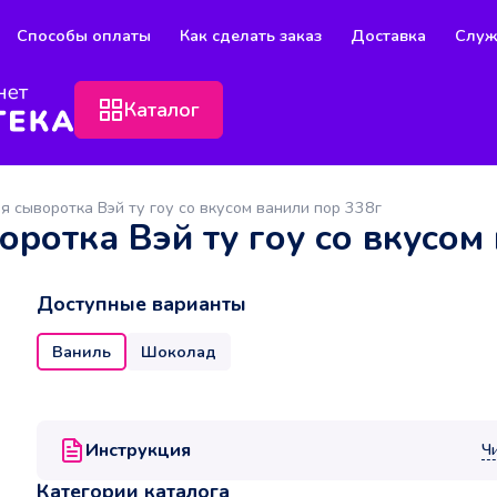
Способы оплаты
Как сделать заказ
Доставка
Служ
Каталог
я сыворотка Вэй ту гоу со вкусом ванили пор 338г
оротка Вэй ту гоу со вкусом
Доступные варианты
Ваниль
Шоколад
Инструкция
Ч
Категории каталога