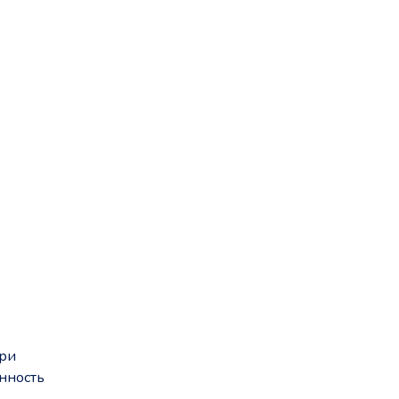
при
нность