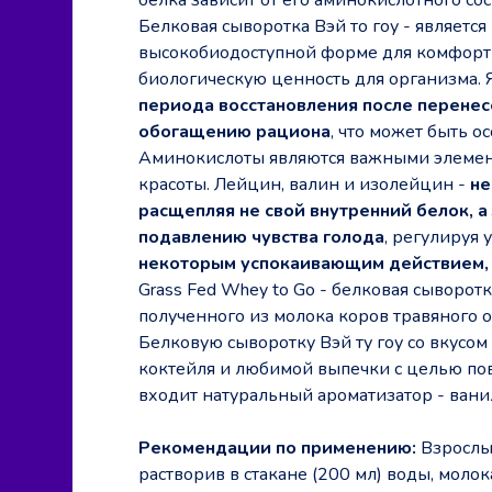
Белковая сыворотка Вэй то гоу - являет
высокобиодоступной форме для комфорт
биологическую ценность для организма. 
периода восстановления после перене
обогащению рациона
, что может быть о
Аминокислоты являются важными элемен
красоты. Лейцин, валин и изолейцин -
не
расщепляя не свой внутренний белок, 
подавлению чувства голода
, регулируя
некоторым успокаивающим действием, 
Grass Fed Whey to Go - белковая сыворот
полученного из молока коров травяного 
Белковую сыворотку Вэй ту гоу со вкусо
коктейля и любимой выпечки с целью пов
входит натуральный ароматизатор - вани
Рекомендации по применению:
Взрослы
растворив в стакане (200 мл) воды, молок