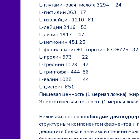
L-глутаминовая кислота 3294 24
L-гистидин 363 17
L-изолейцин 1210 61
L-лейцин 2416 53
L-лизин 1917 47
L-метионин 451 25
L-фенилаланин+ L-тирозин 673+725 32
L-пролин 973 22
L-треонин 1129 47
L-триптофан 444 56
L-валин 1088 44
L-цистеин 651 -
Пищевая ценность (1 мерная ложка): жиры 
Энергетическая ценность (1 мерная ложк
Белок жизненно
необходим для поддер
структурным компонентом ферментов и по
дефиците белка в значимой степени може
белка зависит от его аминокислотного сос