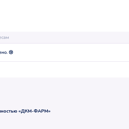
но. 😢
енностью «ДКМ-ФАРМ»