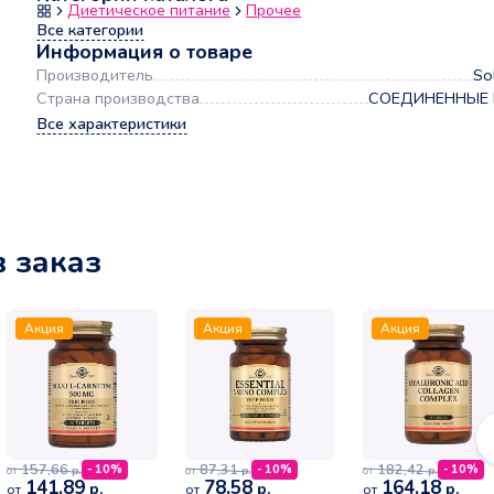
Диетическое питание
Прочее
Все категории
Информация о товаре
Производитель
Sol
Страна производства
СОЕДИНЕННЫЕ
Все характеристики
в заказ
Акция
Акция
Акция
157,66
87,31
182,42
- 10%
- 10%
- 10%
р.
р.
р.
от
от
от
141,89
78,58
164,18
р.
р.
р.
от
от
от