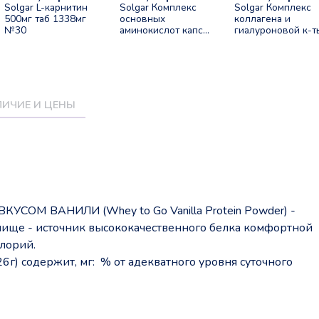
Solgar L-карнитин
Solgar Комплекс
Solgar Комплекс
500мг таб 1338мг
основных
коллагена и
№30
аминокислот капс
гиалуроновой к-т
№30
таб 1568мг №30
ИЧИЕ И ЦЕНЫ
СОМ ВАНИЛИ (Whey to Go Vanilla Protein Powder) -
пище - источник высококачественного белка комфортной
лорий.
г) содержит, мг: % от адекватного уровня суточного