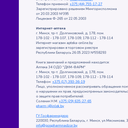
Телефон приемной:
+375 (44) 755-17-27
Зарегистрировано решением Мингорисполкома
от 20.03.2003 №395
Лицензия Ф-265 от 22.05.2003
Интернет-аптека
г. Минск, тр-т. Долгиновский, д. 178, пом.
178-102 - 178-107, 178-109, 178-112 - 178-114
Интернет-магазин apteka-online.by
зарегистрирован в торговом реестре
Республики Беларусь 26.05.2023 №558293
Книга замечаний и предложений находится:
Аптека 34 ОДО "ДКМ-ФАРМ"
г. Минск, тр-т. Долгиновский, д. 178, пом.
178-102 - 178-107, 178-109, 178-112 - 178-114
Телефон:
+375 (17) 393-36-19
Лицо, уполномоченное рассматривать обращения пок
о нарушении их прав, предусмотренных законодатель
о защите прав потребителей:
Соленик Н.М.
+375 (29) 635-27-65
pharm-i@inlek.by
ГУ Госфармнадзор
220030, Республика Беларусь, г. Минск, ул.Мясникова, 3
info@gospharmnadzor.by