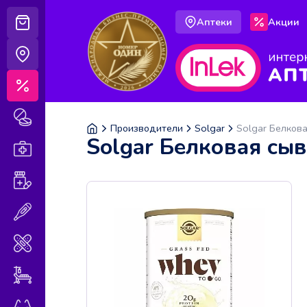
Аптеки
Акции
Корзина
Аптеки
Акции
Лекарственные препараты
Производители
Solgar
Solgar Белкова
Solgar Белковая сыв
Аптечка
Витамины и БАДы
Медицинская техника
Медицинские изделия
Уход за больными
Оптика