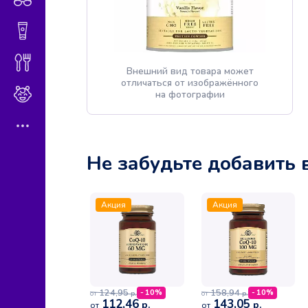
Гигиена и косметика
Диетическое питание
Внешний вид товара может
отличаться от изображённого
Мама и малыш
на фотографии
Не забудьте добавить 
Акция
Акция
124,95
158,94
- 10%
- 10%
р.
р.
от
от
112,46
143,05
р.
р.
от
от