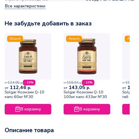
Все характеристики
Не забудьте добавить в заказ
Акция
Акция
Акция
124,95
158,94
157,66
- 10%
- 10%
р.
р.
р
от
от
от
112,46
143,05
141,
р.
р.
от
от
от
Solgar Коэнзим Q-10
Solgar Коэнзим Q-10
Solgar L
капс 60мг №30
100мг капс 433мг №30
таб 133
В корзину
В корзину
Описание товара