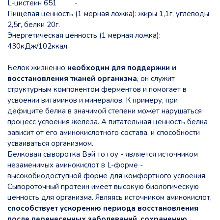
L-цистеин 651 -
Пищевая ценность (1 мерная ложка): жиры 1,1г, углеводы
2,5г, белки 20г.
Энергетическая ценность (1 мерная ложка):
430кДж/102ккал.
Белок жизненно
необходим для поддержки и
восстановления тканей организма
, он служит
структурным компонентом ферментов и помогает в
усвоении витаминов и минералов. К примеру, при
дефиците белка в значимой степени может нарушаться
процесс усвоения железа. А питательная ценность белка
зависит от его аминокислотного состава, и способности
усваиваться организмом.
Белковая сыворотка Вэй то гоу - является источником
незаменимых аминокислот в L-форме -
высокобиодоступной форме для комфортного усвоения.
Сывороточный протеин имеет высокую биологическую
ценность для организма. Являясь источником аминокислот,
способствует ускорению периода восстановления
после перенесенных заболеваний
,
сохранению