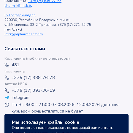
Соленик Н.М.
+375 (29) 635-27-65
pharm-i@inlek.by
ГУ Госфармнадзор
220030, Республика Беларусь, г. Минск,
ул.Мясникова, 32-2 Приемная: +375 (17) 271-25-75
(тел./факс)
info@gospharmnadzor.by
Связаться с нами
Колл-центр (мобильные операторы)
481
Колл-центр
+375 (17) 388-76-78
Аптека №34
+375 (17) 393-36-19
Telegram
Пн-Вс: 9:00 - 21:00 07.08.2026, 12.08.2026 доставка
курьером осуществляться не будет
apteka-online@inlek.by
Мы используем файлы cookie
inlek_apteka
Они помогают нам показывать подходящий вам контент.
inlek_apteka