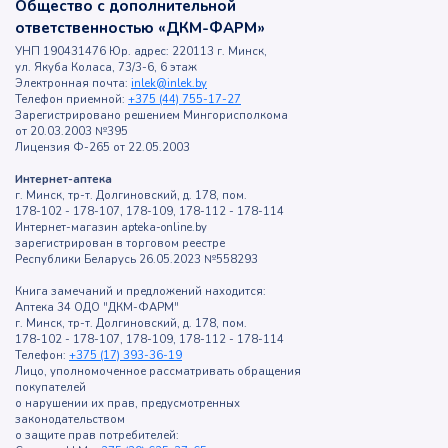
Общество с дополнительной
ответственностью «ДКМ-ФАРМ»
УНП 190431476 Юр. адрес: 220113 г. Минск,
ул. Якуба Коласа, 73/3-6, 6 этаж
Электронная почта:
inlek@inlek.by
Телефон приемной:
+375 (44) 755-17-27
Зарегистрировано решением Мингорисполкома
от 20.03.2003 №395
Лицензия Ф-265 от 22.05.2003
Интернет-аптека
г. Минск, тр-т. Долгиновский, д. 178, пом.
178-102 - 178-107, 178-109, 178-112 - 178-114
Интернет-магазин apteka-online.by
зарегистрирован в торговом реестре
Республики Беларусь 26.05.2023 №558293
Книга замечаний и предложений находится:
Аптека 34 ОДО "ДКМ-ФАРМ"
г. Минск, тр-т. Долгиновский, д. 178, пом.
178-102 - 178-107, 178-109, 178-112 - 178-114
Телефон:
+375 (17) 393-36-19
Лицо, уполномоченное рассматривать обращения
покупателей
о нарушении их прав, предусмотренных
законодательством
о защите прав потребителей: