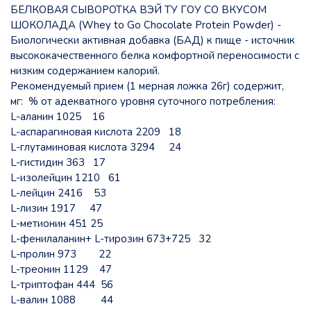
БЕЛКОВАЯ СЫВОРОТКА ВЭЙ ТУ ГОУ СО ВКУСОМ
ШОКОЛАДА (Whey to Go Chocolate Protein Powder) -
Биологически активная добавка (БАД) к пище - источник
высококачественного белка комфортной переносимости с
низким содержанием калорий.
Рекомендуемый прием (1 мерная ложка 26г) содержит,
мг: % от адекватного уровня суточного потребления:
L-аланин 1025 16
L-аспарагиновая кислота 2209 18
L-глутаминовая кислота 3294 24
L-гистидин 363 17
L-изолейцин 1210 61
L-лейцин 2416 53
L-лизин 1917 47
L-метионин 451 25
L-фенилаланин+ L-тирозин 673+725 32
L-пролин 973 22
L-треонин 1129 47
L-триптофан 444 56
L-валин 1088 44