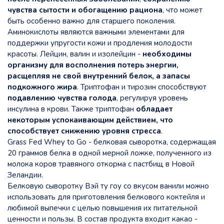
чувства сытости и обогащению рациона
, что может
быть особенно важно для старшего поколения.
Аминокислоты являются важными элементами для
поддержки упругости кожи и продления молодости
красоты. Лейцин, валин и изолейцин -
необходимы
организму для восполнения потерь энергии,
расщепляя не свой внутренний белок, а запасы
подкожного жира
. Триптофан и тирозин способствуют
подавлению чувства голода
, регулируя уровень
инсулина в крови. Также триптофан
обладает
некоторым успокаивающим действием, что
способствует снижению уровня стресса
.
Grass Fed Whey to Go - белковая сыворотка, содержащая
20 граммов белка в одной мерной ложке, полученного из
молока коров травяного откорма с пастбищ в Новой
Зеландии.
Белковую сыворотку Вэй ту гоу со вкусом ванили можно
использовать для приготовления белкового коктейля и
любимой выпечки с целью повышения их питательной
ценности и пользы. В состав продукта входит какао -