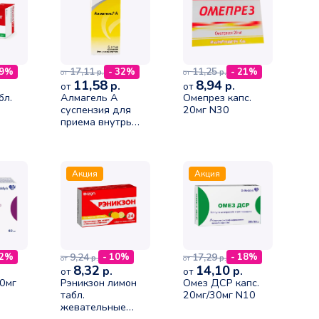
17,11
11,25
29%
- 32%
- 21%
р.
р.
от
от
11,58
8,94
р.
р.
от
от
бл.
Алмагель А
Омепрез капс.
суспензия для
20мг N30
приема внутрь
170мл N1
Акция
Акция
9,24
17,29
12%
- 10%
- 18%
р.
р.
от
от
8,32
14,10
р.
р.
от
от
40мг
Рэникзон лимон
Омез ДСР капс.
табл.
20мг/30мг N10
жевательные