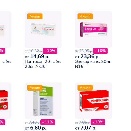
680мг/80мг №24
Акция
Акция
16,32
25,95
0%
- 10%
- 10%
р.
р.
от
от
14,69
23,36
р.
р.
от
от
 табл.
Пантасан 20 табл.
Эзокар капс. 20мг
20мг №30
N15
Акция
Акция
7,43
7,86
0%
- 11%
- 10%
р.
р.
от
от
6,60
7,07
р.
р.
от
от