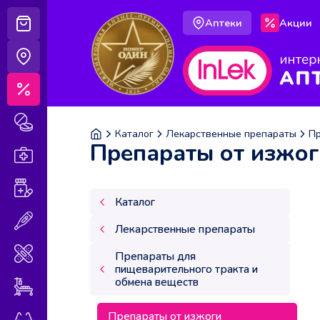
Аптеки
Акции
Корзина
Аптеки
Акции
Лекарственные препараты
Каталог
Лекарственные препараты
Пр
Препараты от изжо
Аптечка
Витамины и БАДы
Каталог
Медицинская техника
Лекарственные препараты
Медицинские изделия
Препараты для
пищеварительного тракта и
обмена веществ
Уход за больными
Препараты от изжоги
Оптика