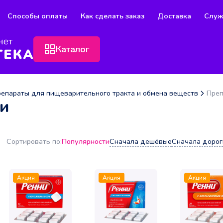
Способы оплаты
Как сделать заказ
Доставка
Служ
Каталог
епараты для пищеварительного тракта и обмена веществ
Преп
ги
Популярности
Сначала дешёвые
Сначала дорог
Сортировать по:
Акция
Акция
Акция