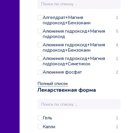
Алгелдрат+Магния
1
гидроксид+Бензокаин
Алюминия гидроксид+Магния
5
гидроксид
Алюминия гидроксид+Магния
4
гидроксид+Бензокаин
Алюминия гидроксид+Магния
1
гидроксид+Симетикон
Алюминия фосфат
2
Полный список
Лекарственная форма
Гель
1
Капли
1