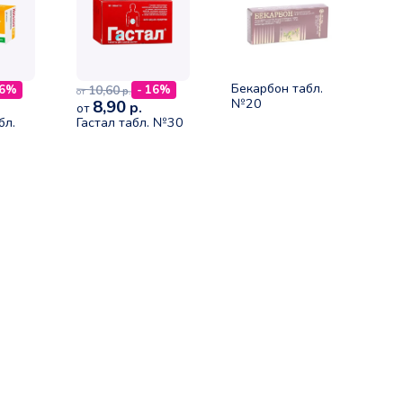
Бекарбон табл.
10,60
26%
- 16%
р.
от
№20
8,90
р.
от
бл.
Гастал табл. №30