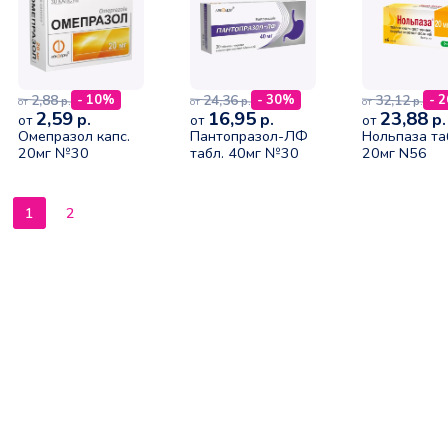
2,88
24,36
32,12
- 10%
- 30%
- 
р.
р.
р.
от
от
от
2,59
16,95
23,88
р.
р.
р.
от
от
от
Омепразол капс.
Пантопразол-ЛФ
Нольпаза та
20мг №30
табл. 40мг №30
20мг N56
1
2