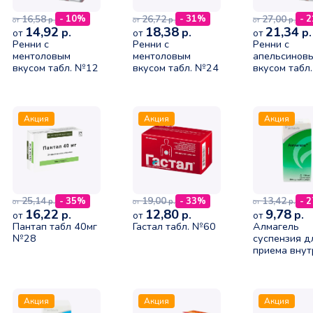
16,58
26,72
27,00
- 10%
- 31%
- 
р.
р.
р.
от
от
от
14,92
18,38
21,34
р.
р.
р.
от
от
от
Ренни с
Ренни с
Ренни с
ментоловым
ментоловым
апельсинов
вкусом табл. №12
вкусом табл. №24
вкусом табл
Акция
Акция
Акция
25,14
19,00
13,42
- 35%
- 33%
- 
р.
р.
р.
от
от
от
16,22
12,80
9,78
р.
р.
р.
от
от
от
Пантап табл 40мг
Гастал табл. №60
Алмагель
№28
суспензия д
приема внут
170мл N1
Акция
Акция
Акция