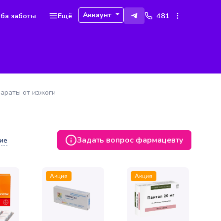
Аккаунт
ба заботы
Ещё
481
араты от изжоги
Задать вопрос фармацевту
ие
Акция
Акция