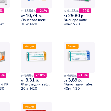
13,56
41,68
0%
- 21%
- 29%
р.
р.
от
от
10,74
29,80
р.
р.
от
от
Лансазол капс.
Эманера капс.
ат
30мг N20
40мг N28
я
10г
Акция
Акция
3,68
4,32
26%
- 10%
- 10%
р.
р.
от
от
3,31
3,89
р.
р.
от
от
л-ЛФ
Фамотидин табл.
Фамотидин табл.
N30
20мг N20
40мг N20
Акция