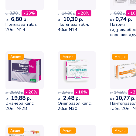
8,78
14,36
0,82
- 23%
- 28%
- 1
р.
р.
р.
от
от
от
6,80
10,30
0,74
р.
р.
р.
от
от
от
Нольпаза табл.
Нольпаза табл.
Натрия
20мг N14
40мг N14
гидрокарбон
порошок дл
наружного
применения 
Акция
Акция
Акция
26,92
2,76
14,58
- 26%
- 10%
- 
р.
р.
р.
от
от
от
19,88
2,48
10,77
р.
р.
р.
от
от
от
Эманера капс.
Омепразол капс.
Пантопразо
20мг №28
20мг N30
табл. 20мг 
Акция
Акция
Акция