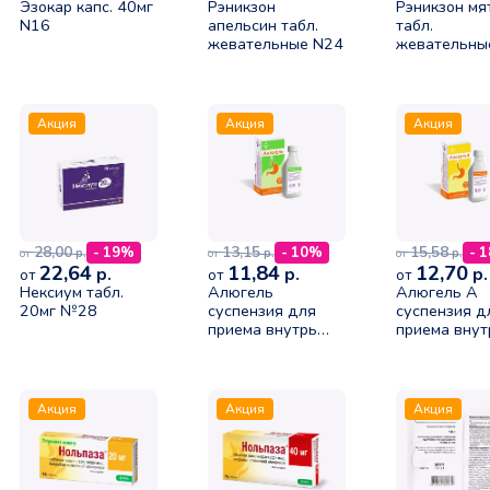
Эзокар капс. 40мг
Рэникзон
Рэникзон мя
N16
апельсин табл.
табл.
жевательные N24
жевательны
Акция
Акция
Акция
28,00
13,15
15,58
- 19%
- 10%
- 
р.
р.
р.
от
от
от
22,64
11,84
12,70
р.
р.
р.
от
от
от
Нексиум табл.
Алюгель
Алюгель А
20мг №28
суспензия для
суспензия д
приема внутрь
приема внут
170мл
170мл
Акция
Акция
Акция