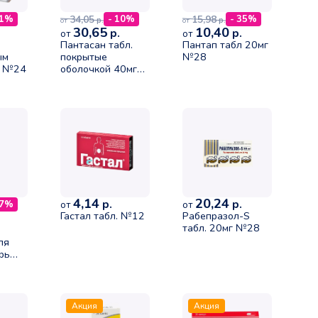
34,05
15,98
21%
- 10%
- 35%
р.
р.
от
от
30,65
10,40
р.
р.
от
от
Пантасан табл.
Пантап табл 20мг
ым
покрытые
№28
. №24
оболочкой 40мг
N30
4,14
20,24
р.
р.
27%
от
от
Гастал табл. №12
Рабепразол-S
табл. 20мг №28
ля
рь
Акция
Акция