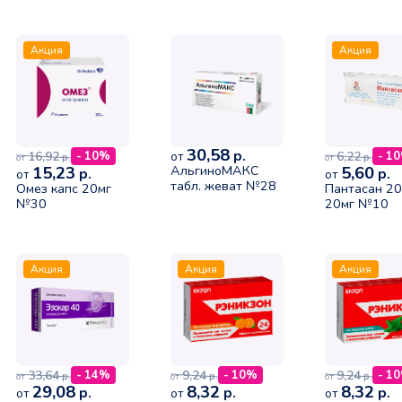
Акция
Акция
30,58
р.
16,92
6,22
- 10%
от
- 1
р.
р.
от
от
15,23
АльгиноМАКС
5,60
р.
р.
от
от
табл. жеват №28
Омез капс 20мг
Пантасан 20
№30
20мг №10
Акция
Акция
Акция
33,64
9,24
9,24
- 14%
- 10%
- 1
р.
р.
р.
от
от
от
29,08
8,32
8,32
р.
р.
р.
от
от
от