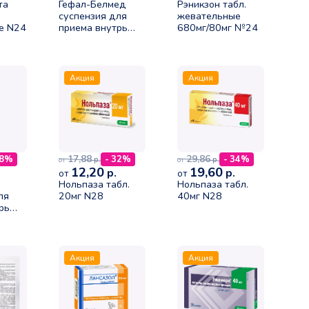
та
Гефал-Белмед
Рэникзон табл.
суспензия для
жевательные
е N24
приема внутрь
680мг/80мг №24
230г
Акция
Акция
17,88
29,86
18%
- 32%
- 34%
р.
р.
от
от
12,20
19,60
р.
р.
от
от
Нольпаза табл.
Нольпаза табл.
ля
20мг N28
40мг N28
рь
Акция
Акция