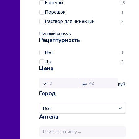
Капсулы
15
Порошок
1
Раствор для инъекций
2
Полный список
Рецептурность
Нет
1
Да
2
Цена
от
до
руб.
Город
Аптека