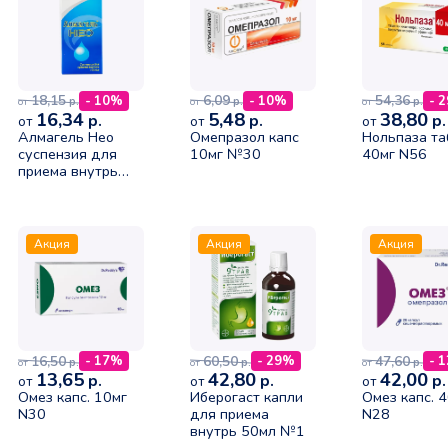
18,15
6,09
54,36
- 10%
- 10%
- 
р.
р.
р.
от
от
от
16,34
5,48
38,80
р.
р.
р.
от
от
от
Алмагель Нео
Омепразол капс
Нольпаза та
суспензия для
10мг №30
40мг N56
приема внутрь
170мл N1
Акция
Акция
Акция
16,50
60,50
47,60
- 17%
- 29%
- 
р.
р.
р.
от
от
от
13,65
42,80
42,00
р.
р.
р.
от
от
от
Омез капс. 10мг
Иберогаст капли
Омез капс. 
N30
для приема
N28
внутрь 50мл №1