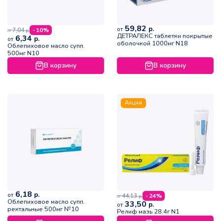
59,82
р.
от
7,04
- 10%
р.
от
ДЕТРАЛЕКС таблетки покрытые
6,34
р.
от
оболочкой 1000мг N18
Облепиховое масло супп.
500мг N10
В корзину
В корзину
Акция
6,18
р.
от
44,13
- 24%
р.
от
Облепиховое масло супп.
33,50
р.
от
ректальные 500мг №10
Релиф мазь 28.4г N1