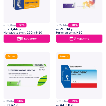
35,06
25,44
- 33%
- 18%
р.
р.
от
от
23,44
20,84
р.
р.
от
от
Натальсид супп. 250мг N10
Нигепан супп. N10
В корзину
В корзину
Акция
Акция
9,58
61,86
- 10%
- 29%
р.
р.
от
от
8,62
44,16
р.
р.
от
от