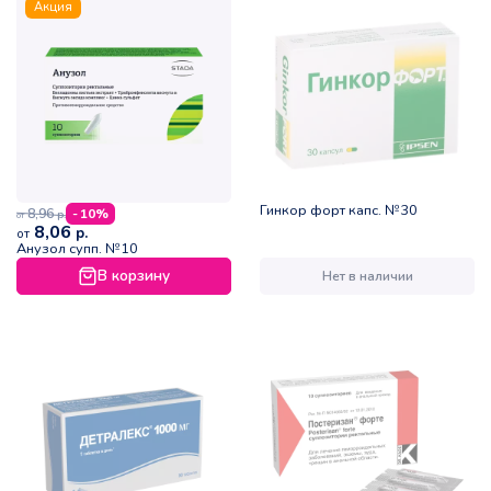
Акция
Гинкор форт капс. №30
8,96
- 10%
р.
от
8,06
р.
от
Анузол супп. №10
В корзину
Нет в наличии