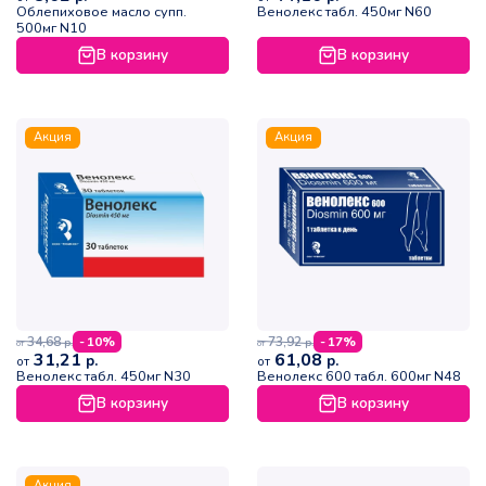
Облепиховое масло супп.
Венолекс табл. 450мг N60
500мг N10
В корзину
В корзину
Акция
Акция
34,68
73,92
- 10%
- 17%
р.
р.
от
от
31,21
61,08
р.
р.
от
от
Венолекс табл. 450мг N30
Венолекс 600 табл. 600мг N48
В корзину
В корзину
Акция