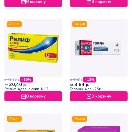
В корзину
В корзину
Акция
Акция
43,26
4,43
- 30%
- 13%
р.
р.
от
от
30,40
3,84
р.
р.
от
от
Релиф Адванс супп. N12
Гепарин мазь 25г
В корзину
В корзину
Акция
Акция