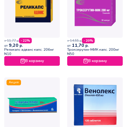
11,77
14,55
- 22%
- 20%
р.
р.
от
от
9,20
11,70
р.
р.
от
от
Реликапс адванс капс. 206мг
Троксерутин-МИК капс. 200мг
N10
N50
В корзину
В корзину
Акция