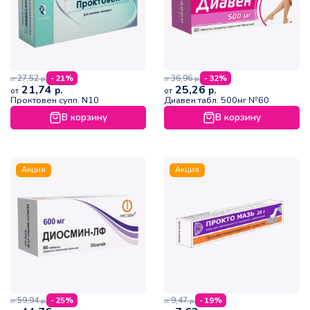
27,52
36,96
- 21%
- 32%
р.
р.
от
от
21,74
25,26
р.
р.
от
от
Проктовен супп. N10
Диавен табл. 500мг №60
В корзину
В корзину
Акция
Акция
59,94
9,47
- 25%
- 19%
р.
р.
от
от