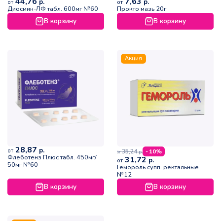
44,76
7,63
р.
р.
от
от
Диосмин-ЛФ табл. 600мг №60
Прокто мазь 20г
В корзину
В корзину
Акция
28,87
р.
от
35,24
- 10%
р.
от
Флеботенз Плюс табл. 450мг/
31,72
р.
от
50мг №60
Гемороль супп. ректальные
№12
В корзину
В корзину