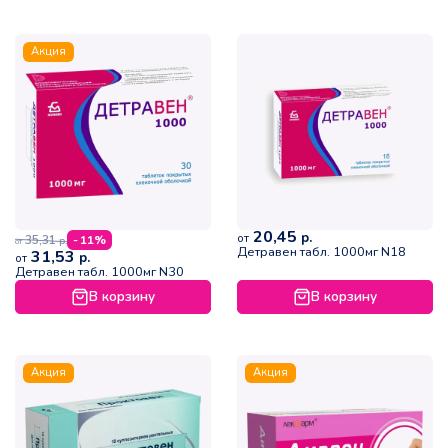
Акция
20,45
р.
от
35,31
- 11%
р.
от
Детравен табл. 1000мг N18
31,53
р.
от
Детравен табл. 1000мг N30
В корзину
В корзину
Акция
Акция