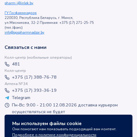
pharm-i@inlek.by
ГУ Госфармнадзор
220030, Республика Беларусь, г. Минск,
ул.Мясникова, 32-2 Приемная: +375 (17) 271-25-75
(тел./факс)
info@gospharmnadzor.by
Связаться с нами
Колл-центр (мобильные операторы)
481
Колл-центр
+375 (17) 388-76-78
Аптека №34
+375 (17) 393-36-19
Telegram
Пн-Вс: 9:00 - 21:00 12.08.2026 доставка курьером
осуществляться не будет
apteka-online@inlek.by
Мы используем файлы cookie
inlek_apteka
Они помогают нам показывать подходящий вам контент.
inlek_apteka
Подробнее о политике конфиденциальности