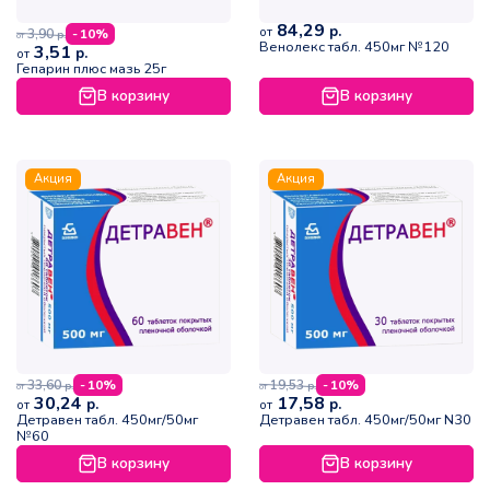
84,29
р.
от
3,90
- 10%
р.
от
Венолекс табл. 450мг №120
3,51
р.
от
Гепарин плюс мазь 25г
В корзину
В корзину
Акция
Акция
33,60
19,53
- 10%
- 10%
р.
р.
от
от
30,24
17,58
р.
р.
от
от
Детравен табл. 450мг/50мг
Детравен табл. 450мг/50мг N30
№60
В корзину
В корзину