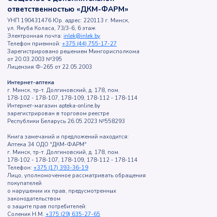
ответственностью «ДКМ-ФАРМ»
УНП 190431476 Юр. адрес: 220113 г. Минск,
ул. Якуба Коласа, 73/3-6, 6 этаж
Электронная почта:
inlek@inlek.by
Телефон приемной:
+375 (44) 755-17-27
Зарегистрировано решением Мингорисполкома
от 20.03.2003 №395
Лицензия Ф-265 от 22.05.2003
Интернет-аптека
г. Минск, тр-т. Долгиновский, д. 178, пом.
178-102 - 178-107, 178-109, 178-112 - 178-114
Интернет-магазин apteka-online.by
зарегистрирован в торговом реестре
Республики Беларусь 26.05.2023 №558293
Книга замечаний и предложений находится:
Аптека 34 ОДО "ДКМ-ФАРМ"
г. Минск, тр-т. Долгиновский, д. 178, пом.
178-102 - 178-107, 178-109, 178-112 - 178-114
Телефон:
+375 (17) 393-36-19
Лицо, уполномоченное рассматривать обращения
покупателей
о нарушении их прав, предусмотренных
законодательством
о защите прав потребителей:
Соленик Н.М.
+375 (29) 635-27-65