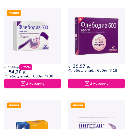
Акция
39,97
р.
от
72,60
- 25%
р.
от
Флебодиа табл. 600мг №18
54,20
р.
от
Флебодиа табл. 600мг №30
В корзину
В корзину
Акция
Акция