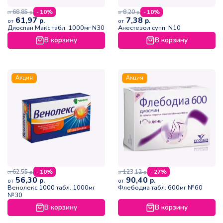
68,85
8,20
- 10%
- 10%
р.
р.
от
от
61,97
7,38
р.
р.
от
от
Диоспан Макс табл. 1000мг N30
Анестезол супп. N10
В корзину
В корзину
Акция
Акция
62,55
123,12
- 10%
- 27%
р.
р.
от
от
56,30
90,40
р.
р.
от
от
Венолекс 1000 табл. 1000мг
Флебодиа табл. 600мг №60
№30
В корзину
В корзину