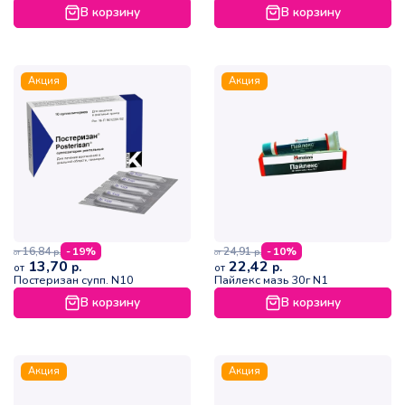
В корзину
В корзину
Акция
Акция
16,84
24,91
- 19%
- 10%
р.
р.
от
от
13,70
22,42
р.
р.
от
от
Постеризан супп. N10
Пайлекс мазь 30г N1
В корзину
В корзину
Акция
Акция