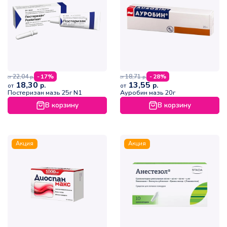
22,04
18,71
- 17%
- 28%
р.
р.
от
от
18,30
13,55
р.
р.
от
от
Постеризан мазь 25г N1
Ауробин мазь 20г
В корзину
В корзину
Акция
Акция