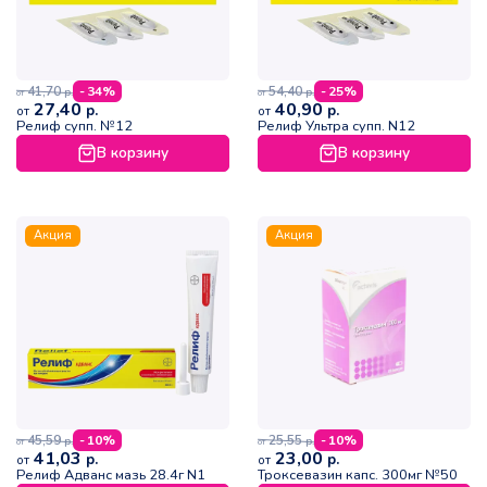
41,70
54,40
- 34%
- 25%
р.
р.
от
от
27,40
40,90
р.
р.
от
от
Релиф супп. №12
Релиф Ультра супп. N12
В корзину
В корзину
Акция
Акция
45,59
25,55
- 10%
- 10%
р.
р.
от
от
41,03
23,00
р.
р.
от
от
Релиф Адванс мазь 28.4г N1
Троксевазин капс. 300мг №50